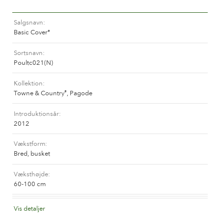
Historien om Poulsen Roser A/S
Salgsnavn
Basic Cover
®
Sortsnavn
Poultc021(N)
Kollektion
Towne & Country
, Pagode
®
Introduktionsår
2012
Vækstform
Bred, busket
Væksthøjde
60-100 cm
Synonym(Canada)
Vis detaljer
Edgefield Cover
®