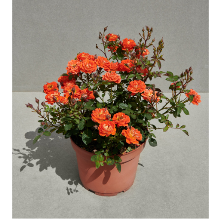
Pasning af udendørs roser
Sortimentsnyheder
Pasning af indendørs roser
Hvor købes planten?
Pasning af udendørs clematis
Pasning af indendørs clematis
PASNING
Pasning "Towne & Country"
Pasning af udendørs roser
FIND PLANTEN
Pasning af indendørs roser
Pasning af udendørs clematis
Pasning af indendørs clematis
HISTORIE
Pasning "Towne & Country"
Historien om Poulsen Roser A/S
FIND PLANTEN
HISTORIE