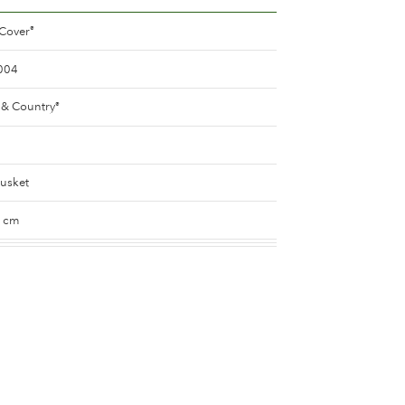
 Cover
®
004
& Country
®
busket
0 cm
ma Cover
®
ma Cover
®
ndet (rød med farvetoner af gul, orange etc.)