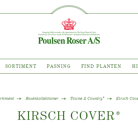
SØG PÅ DETTE SITE
IMENT
PASNING
FIND P
sort hvor?
Pasning af udendørs roser
ollektioner
Pasning af indendørs roser
llektioner
Pasning af udendørs clematis
ollektioner
Pasning af indendørs clematis
SORTIMENT
PASNING
FIND PLANTEN
H
ntsnyheder
Pasning "Towne & Country"
es planten?
rtiment
Rosenkollektioner
Towne & Country
Kirsch Cov
®
KIRSCH COVER
®