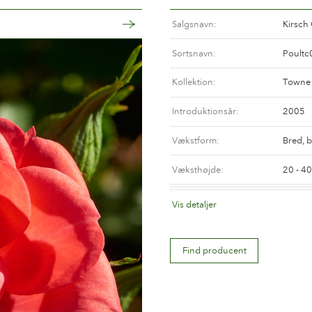
Salgsnavn
Kirsch
Sortsnavn
Poultc
Kollektion
Towne 
Introduktionsår
2005
Vækstform
Bred, 
Væksthøjde
20 - 4
Synonym(Canada)
Petalu
Vis detaljer
Synonym(USA)
Petalu
Find producent
Blomsterfarve
Rød bla
Blomstertype
Enkle