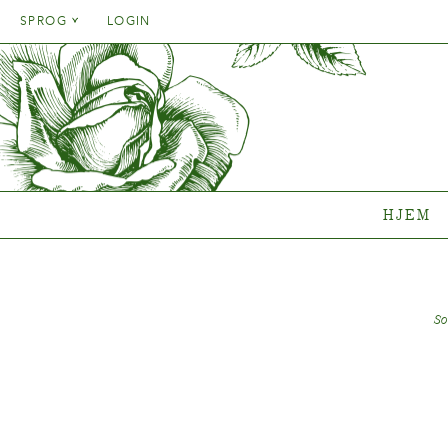
Danish
SPROG
LOGIN
English
Danish
HJEM
SORT
French
English
German
Hvilken 
French
Italien
Clematisk
German
Rosenko
Spanish
Italien
Gentianak
HJEM
Spanish
Sortime
Hvor køb
So
{{OBJ.PRODNAME}}
®
Salgsnavn: {{obj.ProdTradeName}}
. Sortsnavn: {{obj.ProdSegment}}.
®
MERE