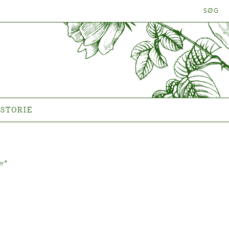
SØG
LANTEN
HISTORIE
Historien om Poulsen Roser
A/S
ISTORIE
er
®