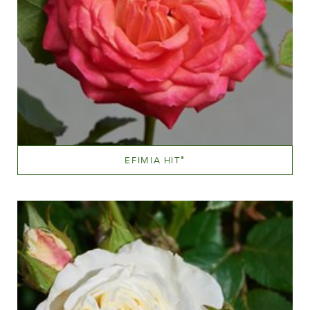
EFIMIA HIT
®
Orange og orange blandet (med andre farvetoner)
Væksthøjde
20 - 40 cm