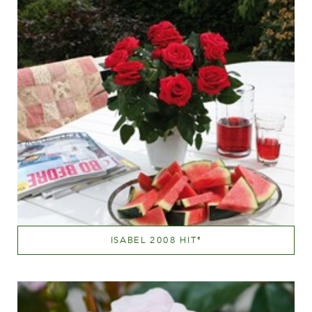
ISABEL 2008 HIT
®
Mørkerød
Væksthøjde
20 - 40 cm