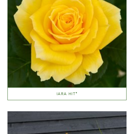
IARA HIT
®
Dyb gul
Væksthøjde
20 - 40 cm