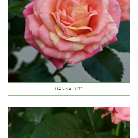
HANNA HIT
®
Blandet gul (med andre farvetoner)
Væksthøjde
20 - 40 cm