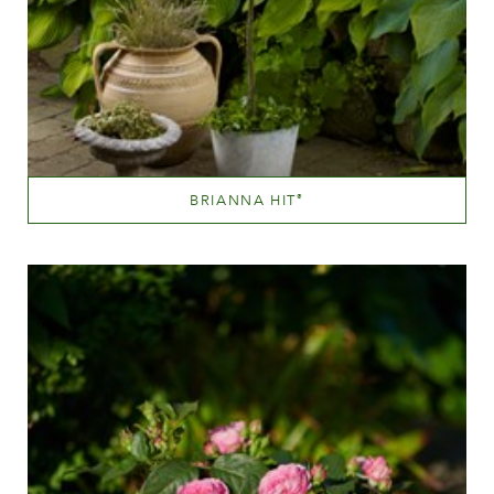
BRIANNA HIT
®
Dyb gul
Væksthøjde
20 - 40 cm