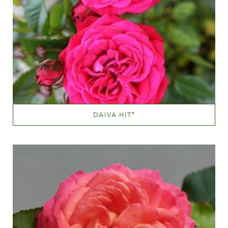
DAIVA HIT
®
Mørkerød
Væksthøjde
20 - 40 cm