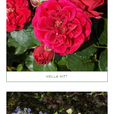
HELLA HIT
®
Mørkerød
Væksthøjde
20 - 40 cm