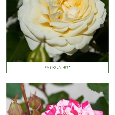
FABIOLA HIT
®
Hvide eller næsten hvide
Væksthøjde
20 - 40 cm