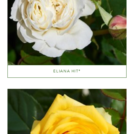
ELIANA HIT
®
Hvide eller næsten hvide
Væksthøjde