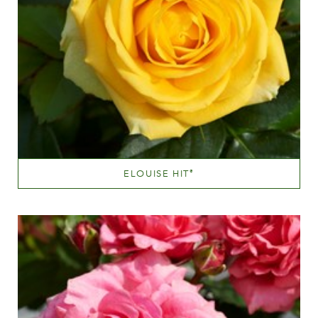
ELOUISE HIT
®
Dyb gul
Væksthøjde
20 - 40 cm