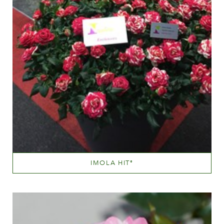
IMOLA HIT
®
Lyserød blandet (med andre farvetoner)
Væksthøjde