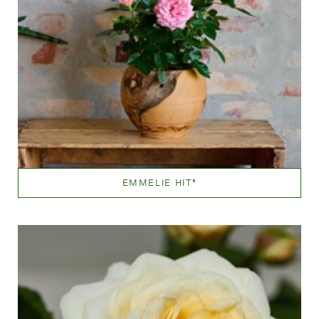
EMMELIE HIT
®
Lyserød
Væksthøjde
20 - 40 cm