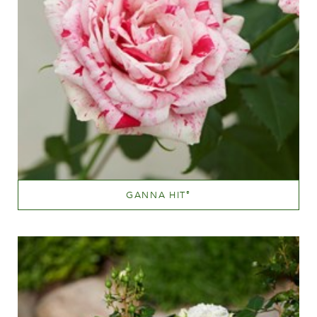
GANNA HIT
®
Rød blandet (rød med farvetoner af gul, orange etc.)
Væksthøjde
20 - 40 cm