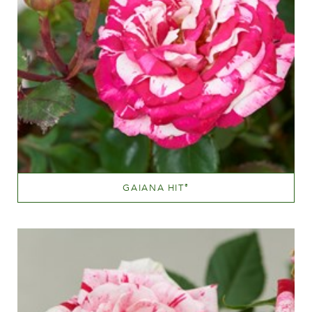
GAIANA HIT
®
Rød blandet (rød med farvetoner af gul, orange etc.)
Væksthøjde
20 - 40 cm