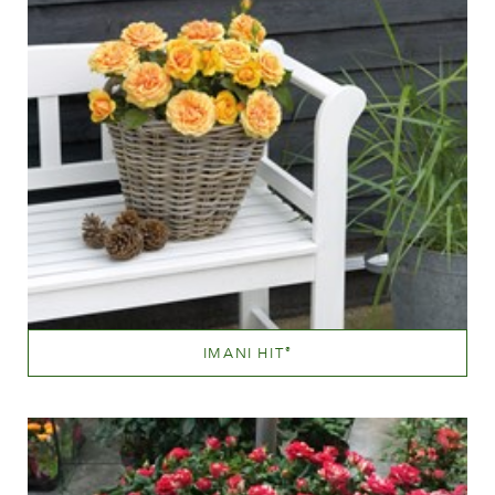
IMANI HIT
®
Blandet abrikos (med andre farvetoner)
Væksthøjde
20 - 40 cm