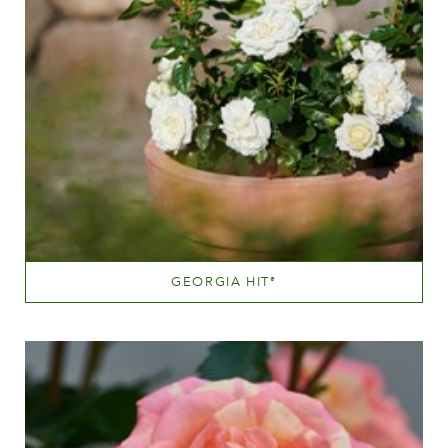
GEORGIA HIT
®
Hvide eller næsten hvide
Væksthøjde
20 - 40 cm