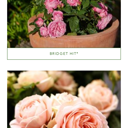
BRIDGET HIT
®
Lyserød
Væksthøjde
20 - 40 cm