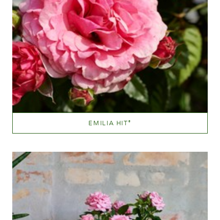
EMILIA HIT
®
Lyserød
Væksthøjde
20 - 40 cm