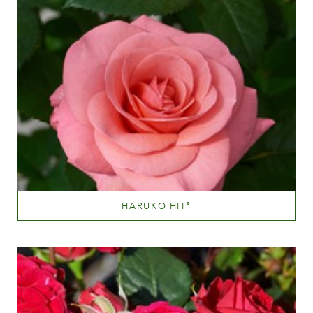
HARUKO HIT
®
Lyserød
Væksthøjde
20 - 40 cm