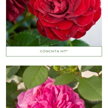
CONCHITA HIT
®
Mørkerød
Væksthøjde
20 - 40 cm