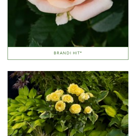
BRANDI HIT
®
Orange og orange blandet (med andre farvetoner)
Væksthøjde
20 - 40 cm