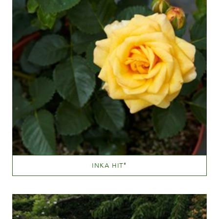
INKA HIT
®
Blandet gul (med andre farvetoner)
Væksthøjde
20 - 40 cm