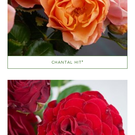
CHANTAL HIT
®
Orange og orange blandet (med andre farvetoner)
Væksthøjde
20 - 40 cm