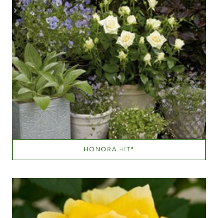
HONORA HIT
®
Hvide eller næsten hvide
Væksthøjde
20 - 40 cm