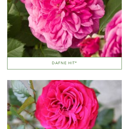
DAFNE HIT
®
Pink til dyb pink
Væksthøjde
20 - 40 cm