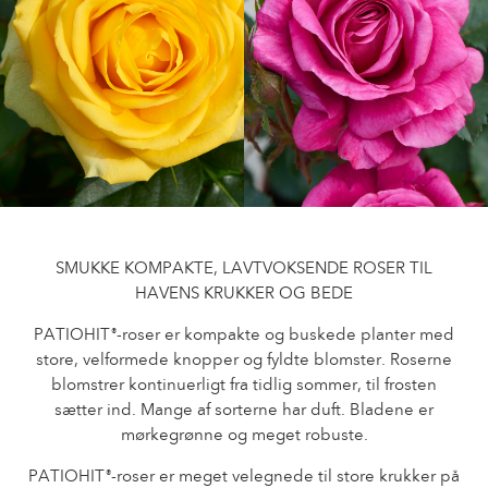
Pasning af udendørs roser
Sortimentsnyheder
Pasning af indendørs roser
Hvor købes planten?
Pasning af udendørs clematis
Pasning af indendørs clematis
PASNING
Pasning "Towne & Country"
Pasning af udendørs roser
FIND PLANTEN
Pasning af indendørs roser
Pasning af udendørs clematis
Pasning af indendørs clematis
SMUKKE KOMPAKTE, LAVTVOKSENDE ROSER TIL
HISTORIE
HAVENS KRUKKER OG BEDE
Pasning "Towne & Country"
PATIOHIT
-roser er kompakte og buskede planter med
®
Historien om Poulsen Roser A/S
store, velformede knopper og fyldte blomster. Roserne
FIND PLANTEN
blomstrer kontinuerligt fra tidlig sommer, til frosten
sætter ind. Mange af sorterne har duft. Bladene er
mørkegrønne og meget robuste.
HISTORIE
PATIOHIT
-roser er meget velegnede til store krukker på
®