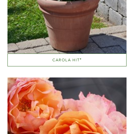
CAROLA HIT
®
Lyserød
Væksthøjde
20 - 40 cm