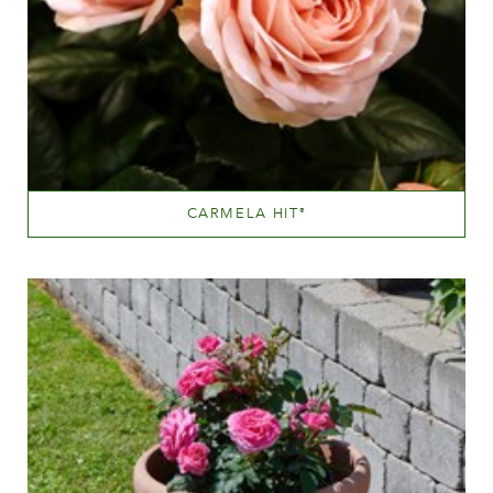
CARMELA HIT
®
Sart lyserød
Væksthøjde
20 - 40 cm