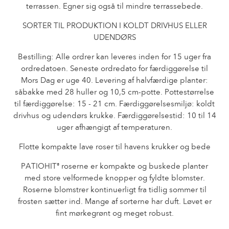
terrassen. Egner sig også til mindre terrassebede.
Historien om Poulsen Roser A/S
SORTER TIL PRODUKTION I KOLDT DRIVHUS ELLER
UDENDØRS
Bestilling: Alle ordrer kan leveres inden for 15 uger fra
ordredatoen. Seneste ordredato for færdiggørelse til
Mors Dag er uge 40. Levering af halvfærdige planter:
såbakke med 28 huller og 10,5 cm-potte. Pottestørrelse
til færdiggørelse: 15 - 21 cm. Færdiggørelsesmiljø: koldt
drivhus og udendørs krukke. Færdiggørelsestid: 10 til 14
uger afhængigt af temperaturen.
Flotte kompakte lave roser til havens krukker og bede
PATIOHIT
roserne er kompakte og buskede planter
®
med store velformede knopper og fyldte blomster.
Roserne blomstrer kontinuerligt fra tidlig sommer til
frosten sætter ind. Mange af sorterne har duft. Løvet er
fint mørkegrønt og meget robust.