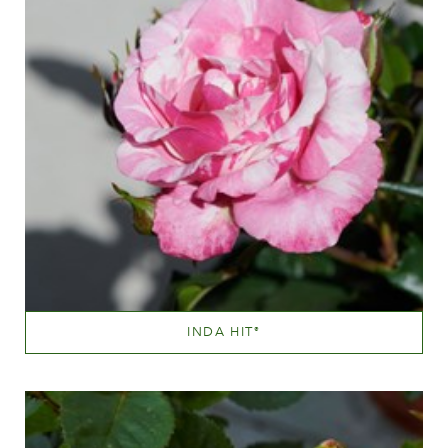
INDA HIT
®
Lyserød blandet (med andre farvetoner)
Væksthøjde
20 - 40 cm