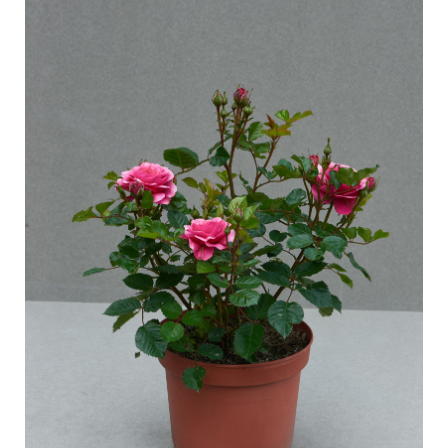
Pasning af udendørs roser
Sortimentsnyheder
Pasning af indendørs roser
Hvor købes planten?
Pasning af udendørs clematis
Pasning af indendørs clematis
PASNING
Pasning "Towne & Country"
Pasning af udendørs roser
FIND PLANTEN
Pasning af indendørs roser
Pasning af udendørs clematis
Pasning af indendørs clematis
HISTORIE
Pasning "Towne & Country"
Historien om Poulsen Roser A/S
FIND PLANTEN
HISTORIE