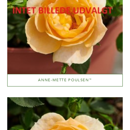
ANNE-METTE POULSEN
™
Mellemrød
Væksthøjde
40-60 cm