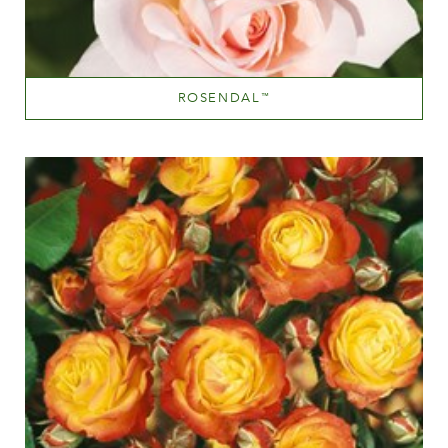
ROSENDAL
™
Sart lyserød
Væksthøjde
100-150 cm