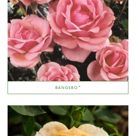
BANGSBO
™
Lyserød
Væksthøjde
100-150 cm