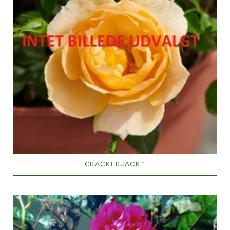
CRACKERJACK
™
Orange og orange blandet (med andre farvetoner)
Væksthøjde
100-150 cm