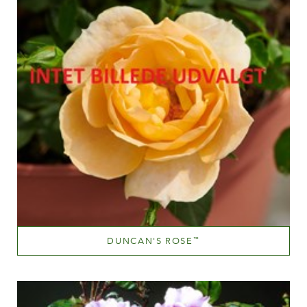
DUNCAN'S ROSE
™
Væksthøjde