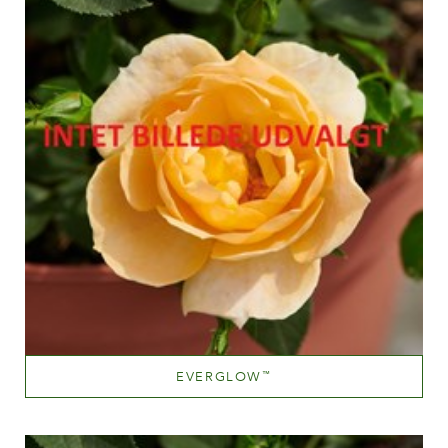
EVERGLOW
™
Orange og orange blandet (med andre farvetoner)
Væksthøjde
100-150 cm