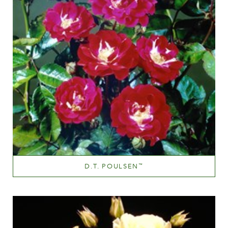
D.T. POULSEN
™
Mellemrød
Væksthøjde
60-100 cm