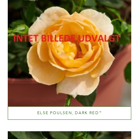
ELSE POULSEN, DARK RED
™
Mørkerød
Væksthøjde
60-100 cm