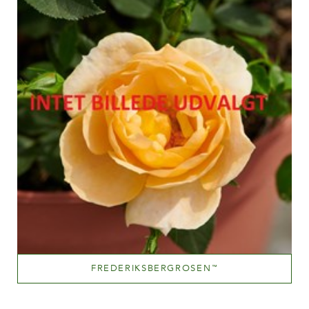
100-150 cm
FREDERIKSBERGROSEN
™
Pink til dyb pink
Væksthøjde