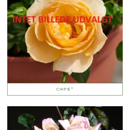
CHIPIE
™
Blandet abrikos (med andre farvetoner)
Væksthøjde
60-100 cm