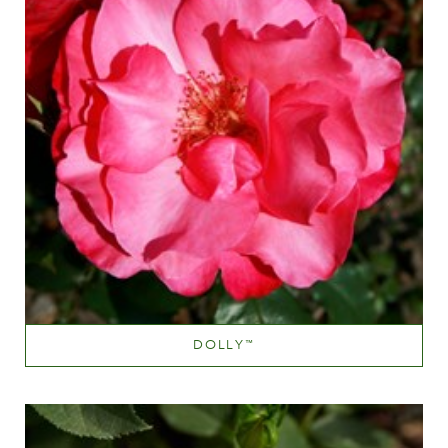
DOLLY
™
Pink til dyb pink
Væksthøjde
100-150 cm