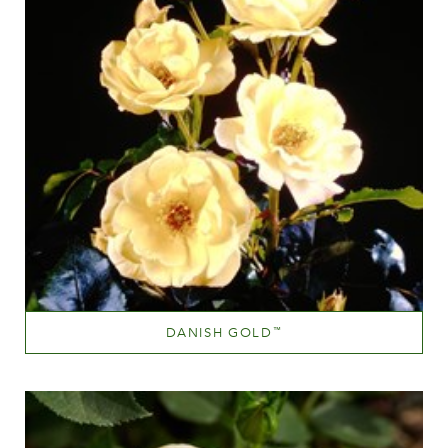
DANISH GOLD
™
Mellemgul
Væksthøjde
60-100 cm