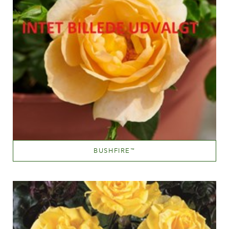
BUSHFIRE
™
Orange og orange blandet (med andre farvetoner)
Væksthøjde
100-150 cm