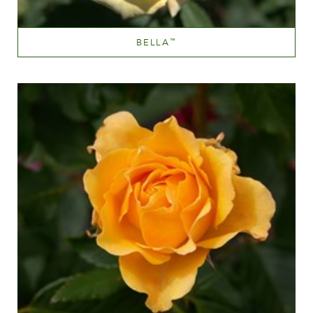
BELLA
™
Mellemgul
Væksthøjde
100-150 cm