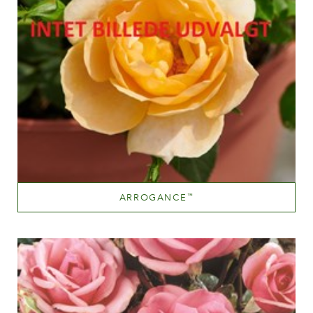
ARROGANCE
™
Lyserød blandet (med andre farvetoner)
Væksthøjde
60-100 cm