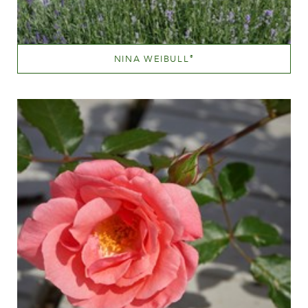
NINA WEIBULL
®
Mørkerød
Væksthøjde
60-100 cm