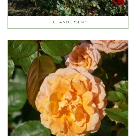
H.C. ANDERSEN
™
Mørkerød
Væksthøjde
100-150 cm