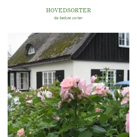
Historien om Poulsen Roser A/S
HOVEDSORTE
R
de bedste sorter