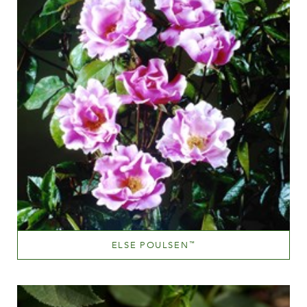
ELSE POULSEN
™
Lyserød
Væksthøjde
60-100 cm