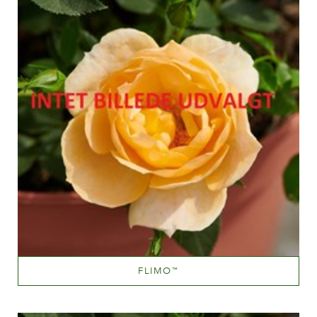
FLIMO
™
Hvide eller næsten hvide
Væksthøjde