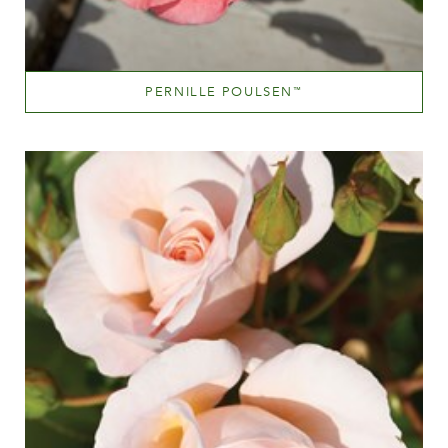
PERNILLE POULSEN
™
Lyserød
Væksthøjde
60-100 cm