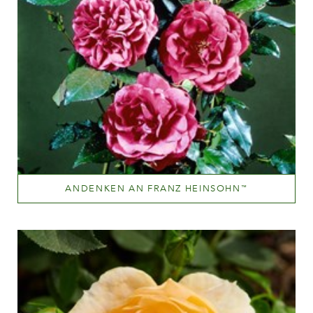
ANDENKEN AN FRANZ HEINSOHN
™
Mørkerød
Væksthøjde
60-100 cm