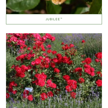
JUBILEE
™
Blandet abrikos (med andre farvetoner)
Væksthøjde
100-150 cm