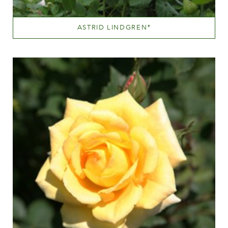
ASTRID LINDGREN
®
Lyserød
Væksthøjde
100-150 cm