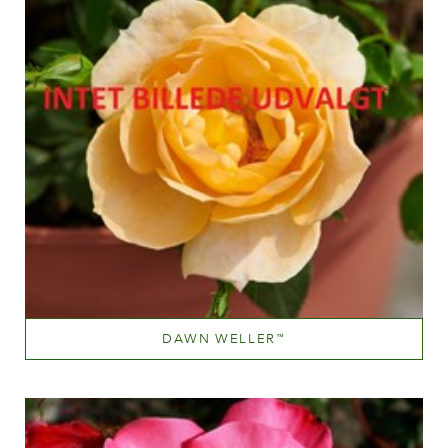
DAWN WELLER
™
Orange og orange blandet (med andre farvetoner)
Væksthøjde
100-150 cm