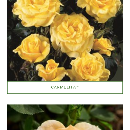
CARMELITA
™
Mellemgul
Væksthøjde
100-150 cm