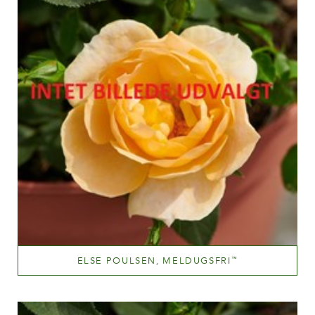
ELSE POULSEN, MELDUGSFRI
™
Lyserød
Væksthøjde
60-100 cm