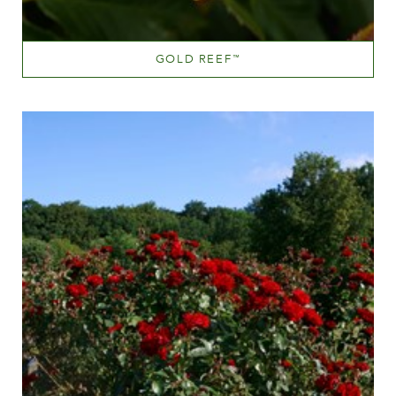
GOLD REEF
™
Dyb gul
Væksthøjde
100-150 cm