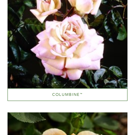
COLUMBINE
™
Blandet gul (med andre farvetoner)
Væksthøjde
60-100 cm