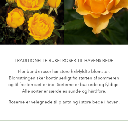
Pasning af udendørs roser
Sortimentsnyheder
Pasning af indendørs roser
Hvor købes planten?
Pasning af udendørs clematis
Pasning af indendørs clematis
PASNING
Pasning "Towne & Country"
Pasning af udendørs roser
FIND PLANTEN
Pasning af indendørs roser
TRADITIONELLE BUKETROSER TIL HAVENS BEDE
Pasning af udendørs clematis
Pasning af indendørs clematis
Floribunda-roser har store halvfyldte blomster.
HISTORIE
Blomstringen sker kontinuerligt fra starten af sommeren
Pasning "Towne & Country"
og til frosten sætter ind. Sorterne er buskede og fyldige.
Historien om Poulsen Roser A/S
Alle sorter er særdeles sunde og hårdføre.
FIND PLANTEN
Roserne er velegnede til plantning i store bede i haven.
HISTORIE