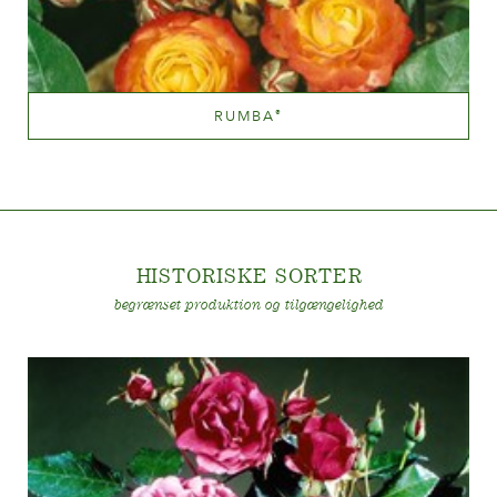
RUMBA
®
Blandet gul (med andre farvetoner)
Væksthøjde
60-100 cm
HISTORISKE SORTE
R
begrænset produktion og tilgængelighed