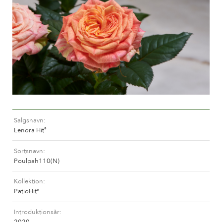
Pasning af udendørs roser
Sortimentsnyheder
Pasning af indendørs roser
Hvor købes planten?
Pasning af udendørs clematis
Pasning af indendørs clematis
PASNING
Pasning "Towne & Country"
Pasning af udendørs roser
FIND PLANTEN
Pasning af indendørs roser
Pasning af udendørs clematis
Salgsnavn
Pasning af indendørs clematis
HISTORIE
Lenora Hit
®
Pasning "Towne & Country"
Sortsnavn
Historien om Poulsen Roser A/S
Poulpah110(N)
FIND PLANTEN
Kollektion
PatioHit
®
HISTORIE
Introduktionsår
2020