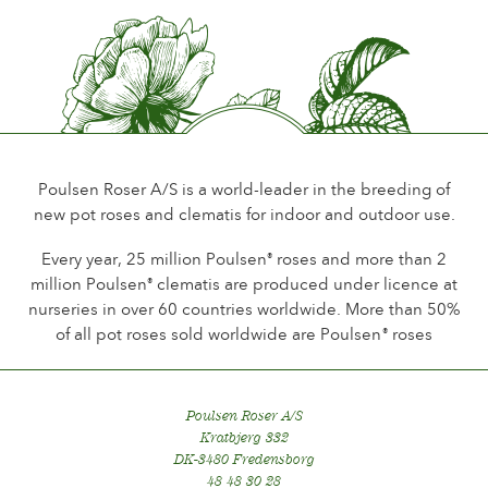
Blomsterduft
Lidt eller ingen duft
Holdbarhed på blomsten
Mere end 28 dage
Snitblomsttype
Enkelt blomst på grenen
Poulsen Roser A/S is a world-leader in the breeding of
new pot roses and clematis for indoor and outdoor use.
Blomstringstype
Remonterende
Every year, 25 million Poulsen
roses and more than 2
®
million Poulsen
clematis are produced under licence at
®
Afskæringsegnet
nurseries in over 60 countries worldwide. More than 50%
Ikke god
of all pot roses sold worldwide are Poulsen
roses
®
Løv
Mørkt skinnende
Poulsen Roser A/S
Sundhed
Kratbjerg 332
Sund
DK-3480 Fredensborg
48 48 30 28