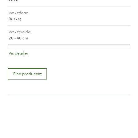
Historien om Poulsen Roser A/S
Vækstform
Busket
Væksthøjde
20 - 40 cm
Blomsterfarve
Vis detaljer
Orange og orange blandet (med andre farvetoner)
Blomstertype
Find producent
Dobbelte
Blomsterstørrelse
Mellem 5 og 8 cm.
Antal kronblade
Mere end 25
Blomstringstid
Normal