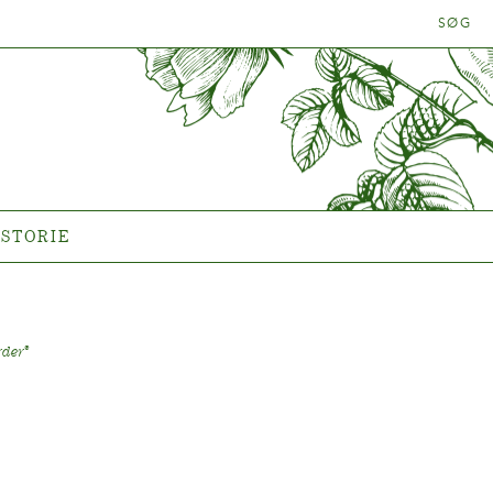
SØG
LANTEN
HISTORIE
Historien om Poulsen Roser
A/S
ISTORIE
rder
®
®