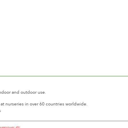
 International Contest of New Roses. Rozárium
al de Rosas Nuevas Bs. As.
indoor and outdoor use.
t nurseries in over 60 countries worldwide.
s
senroser.dk