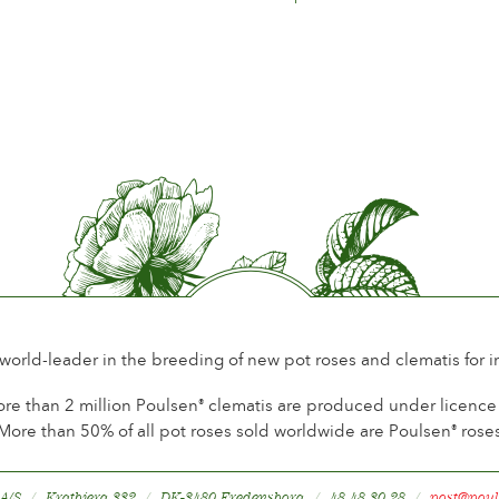
Honourable Recognition 2nd prize
Hradec Králové.
Hradec Kralové
Tjekkiske Republik
2007
Silver Medal Concurso Internacion
Ciudad de Buenos Aires
Argentina
 world-leader in the breeding of new pot roses and clematis for 
re than 2 million Poulsen
clematis are produced under licence a
®
More than 50% of all pot roses sold worldwide are Poulsen
rose
®
 A/S
Kratbjerg 332
DK-3480 Fredensborg
48 48 30 28
post@poul