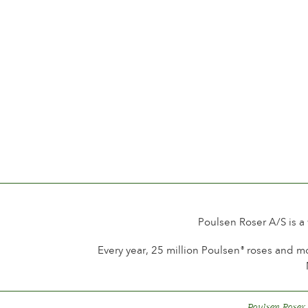
Poulsen Roser A/S is a
Every year, 25 million Poulsen
roses and mo
®
Poulsen Roser