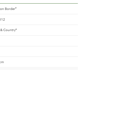
ion Border
®
012
& Country
®
 cm
ton Border
®
ton Border
®
d
dte