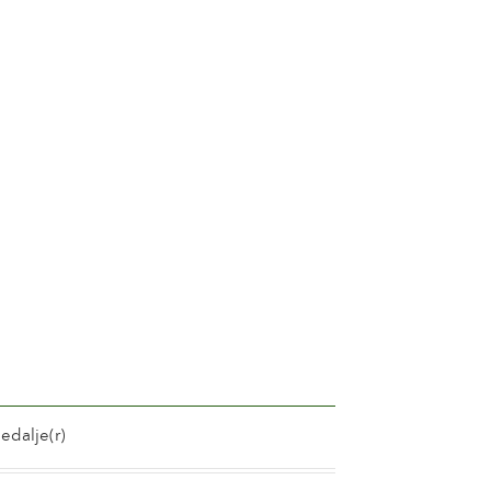
 5 og 8 cm.
 15 og 25
l
ler ingen duft
l 10 dage
lomster på stilken
terende
skinnende
 sund
r
edalje(r)