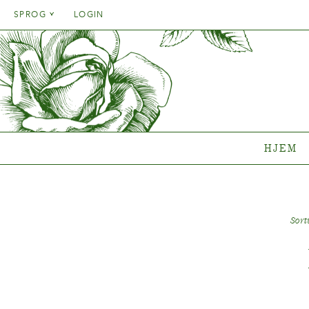
Danish
SPROG
LOGIN
English
Danish
HJEM
SORT
French
English
German
Hvilken 
French
Italien
Clematisk
German
Rosenko
Spanish
Italien
Gentianak
HJEM
Spanish
Sortime
Hvor køb
Sort
{{OBJ.PRODNAME}}
®
Salgsnavn: {{obj.ProdTradeName}}
. Sortsnavn: {{obj.ProdSegment}}.
®
MERE