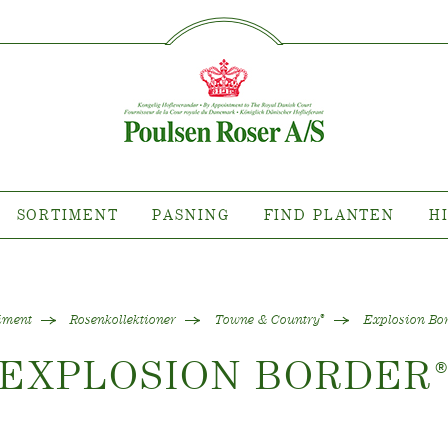
SØG PÅ DETTE SITE
IMENT
PASNING
FIND P
sort hvor?
Pasning af udendørs roser
ollektioner
Pasning af indendørs roser
llektioner
Pasning af udendørs clematis
ollektioner
Pasning af indendørs clematis
SORTIMENT
PASNING
FIND PLANTEN
H
ntsnyheder
Pasning "Towne & Country"
es planten?
iment
Rosenkollektioner
Towne & Country
Explosion Bo
®
EXPLOSION BORDER