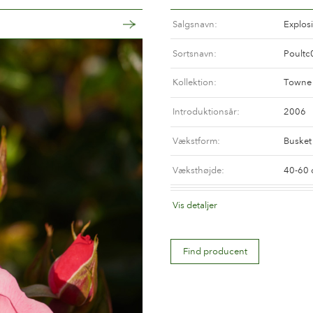
Salgsnavn
Explos
Sortsnavn
Poultc
Kollektion
Towne 
Introduktionsår
2006
Vækstform
Busket
Væksthøjde
40-60
Synonym(Canada)
Edmon
Vis detaljer
Synonym(USA)
Edmon
Find producent
Blomsterfarve
Lyserø
Blomstertype
Halvfyl