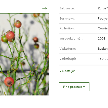
Salgsnavn
Zorba
Sortsnavn
Pouly
Kollektion
Courty
Introduktionsår
2003
Vækstform
Busket
Væksthøjde
150-2
Blomsterfarve
Blande
Vis detaljer
Blomstertype
Halvfyl
Find producent
Blomsterstørrelse
Mindre
Antal kronblade
Mellem