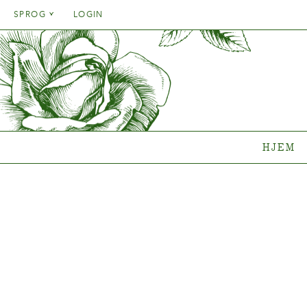
Danish
SPROG
LOGIN
English
Danish
HJEM
SORT
French
English
German
Hvilken 
French
Italien
Clematisk
German
Rosenko
Spanish
Italien
Gentianak
HJEM
Spanish
Sortime
Hvor køb
{{OBJ.PRODNAME}}
®
Salgsnavn: {{obj.ProdTradeName}}
. Sortsnavn: {{obj.ProdSegment}}.
®
MERE