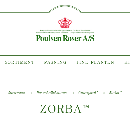
SØG PÅ DETTE SITE
IMENT
PASNING
FIND P
sort hvor?
Pasning af udendørs roser
ollektioner
Pasning af indendørs roser
llektioner
Pasning af udendørs clematis
ollektioner
Pasning af indendørs clematis
SORTIMENT
PASNING
FIND PLANTEN
H
ntsnyheder
Pasning "Towne & Country"
es planten?
Sortiment
Rosenkollektioner
Courtyard
Zorba
®
™
ZORBA
™