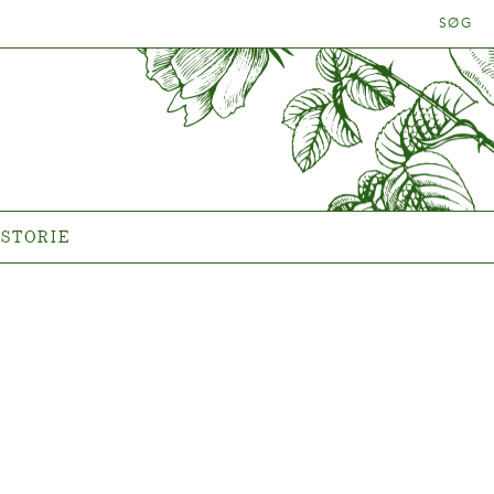
SØG
LANTEN
HISTORIE
Historien om Poulsen Roser
A/S
ISTORIE