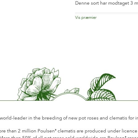
Blomstringstid
Norma
Denne sort har modtaget 3 m
Blomsterduft
Lidt el
Vis præmier
Recomm
Den H
Holdbarhed på blomsten
Op ti
2007
Hollan
Snitblomsttype
Flere b
2006
Honorable Approval International
Blomstringstype
Remon
Hradec Kralové
Tjekkiske Republik
Løv
Mørkt 
Certifi
Sundhed
Sund
Paris
2005
Frankr
Plantehårdførhed
Hårdfø
Hybenproduktion
Ja
Hyben farve
Orang
 world-leader in the breeding of new pot roses and clematis for 
re than 2 million Poulsen
clematis are produced under licence a
®
More than 50% of all pot roses sold worldwide are Poulsen
rose
®