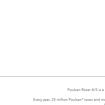
Poulsen Roser A/S is a
Every year, 25 million Poulsen
roses and mo
®