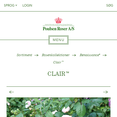
Danish
SPROG
LOGIN
SØG
English
SØG PÅ DETTE SITE
HJEM
Danish
French
English
German
French
SORTIMENT
Italien
MENU
German
Spanish
Italien
Hvilken sort hvor?
HJEM
Sortiment
Rosenkollektioner
Renaissance
®
Clematiskollektioner
Spanish
Clair
™
Rosenkollektioner
CLAIR
™
Gentianakollektioner
SORTIMENT
Sortimentsnyheder
{{OBJ.PRODNAME}}
®
Hvor købes planten?
Hvilken sort hvor?
Salgsnavn: {{obj.ProdTradeName}}
. Sortsnavn:
®
Clematiskollektioner
{{obj.ProdSegment}}.
PASNING
Rosenkollektioner
MERE
Gentianakollektioner