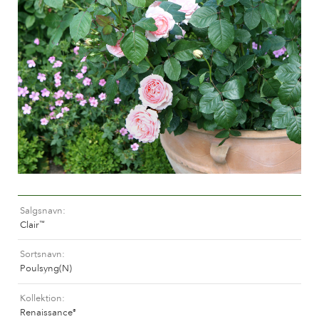
Pasning af udendørs roser
Sortimentsnyheder
Pasning af indendørs roser
Hvor købes planten?
Pasning af udendørs clematis
Pasning af indendørs clematis
PASNING
Pasning "Towne & Country"
Pasning af udendørs roser
FIND PLANTEN
Pasning af indendørs roser
Pasning af udendørs clematis
Pasning af indendørs clematis
HISTORIE
Pasning "Towne & Country"
Salgsnavn
Historien om Poulsen Roser A/S
Clair
™
FIND PLANTEN
Sortsnavn
Poulsyng(N)
HISTORIE
Kollektion
Renaissance
®