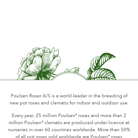
First prize Rose Festival in Bogense
Antal kronblade
Bogense
Mere end 25
Danmark
Blomstringstid
2005
Normal
3rd prize Den Geografiske Have Kolding Kommune
Kolding
Blomsterduft
Danmark
Kraftig parfumeret
2004
Holdbarhed på blomsten
Bronze Medal Gifu International Rose Compet Secretaritat, c/o The
Op til 10 dage
Flower
Gifu
Snitblomsttype
Japan
Flere blomster på stilken
Poulsen Roser A/S is a world-leader in the breeding of
2004
Blomstringstype
new pot roses and clematis for indoor and outdoor use.
The Lord Provosts Cub The City of Glasgow International Rose
Remonterende
Trials
Every year, 25 million Poulsen
roses and more than 2
®
Glasgow, Scotland
Løv
England
million Poulsen
clematis are produced under licence at
®
Normalt
nurseries in over 60 countries worldwide. More than 50%
2004
of all pot roses sold worldwide are Poulsen
roses
®