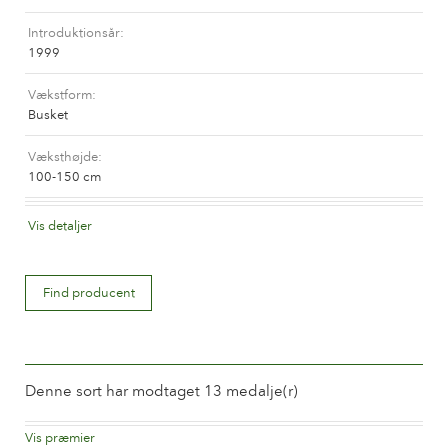
Historien om Poulsen Roser A/S
Introduktionsår
1999
Vækstform
Busket
Væksthøjde
100-150 cm
Synonym(England)
Vis detaljer
Liliana
™
Blomsterfarve
Find producent
Sart lyserød
Blomstertype
Halvfyldte
Denne sort har modtaget 13 medalje(r)
Blomsterstørrelse
Mellem 8 og 10 cm.
Vis præmier
2007