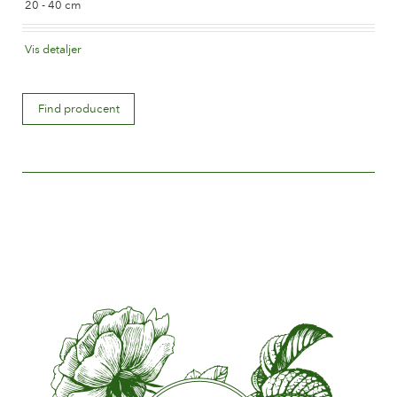
20 - 40 cm
Blomsterfarve
Vis detaljer
Orangerød
Blomstertype
Find producent
Halvfyldte
Blomsterstørrelse
Mellem 5 og 8 cm.
Antal kronblade
Mellem 15 og 25
Blomstringstid
Tidlig
Blomsterduft
Lidt eller ingen duft
Holdbarhed på blomsten
Op til 10 dage