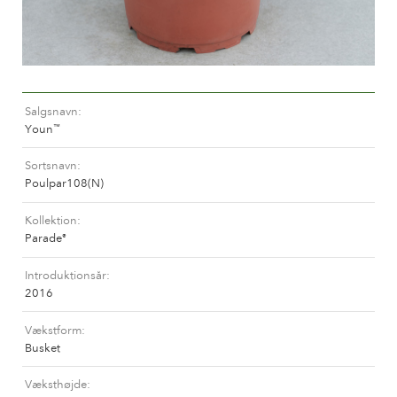
Historien om Poulsen Roser A/S
Salgsnavn
Youn
™
Sortsnavn
Poulpar108(N)
Kollektion
Parade
®
Introduktionsår
2016
Vækstform
Busket
Væksthøjde