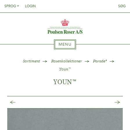
Danish
SPROG
LOGIN
SØG
English
SØG PÅ DETTE SITE
HJEM
Danish
French
English
German
French
SORTIMENT
Italien
MENU
German
Spanish
Italien
Hvilken sort hvor?
HJEM
Sortiment
Rosenkollektioner
Parade
®
Clematiskollektioner
Spanish
Youn
™
Rosenkollektioner
YOUN
™
Gentianakollektioner
SORTIMENT
Sortimentsnyheder
{{OBJ.PRODNAME}}
®
Hvor købes planten?
Hvilken sort hvor?
Salgsnavn: {{obj.ProdTradeName}}
. Sortsnavn:
®
Clematiskollektioner
{{obj.ProdSegment}}.
PASNING
Rosenkollektioner
MERE
Gentianakollektioner