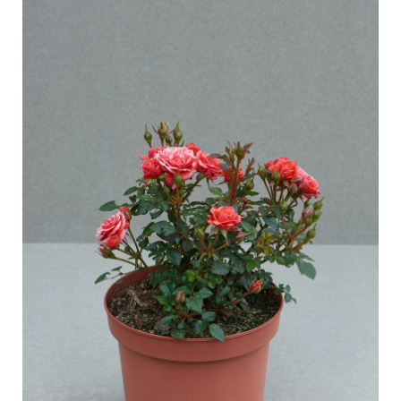
Pasning af udendørs roser
Sortimentsnyheder
Pasning af indendørs roser
Hvor købes planten?
Pasning af udendørs clematis
Pasning af indendørs clematis
PASNING
Pasning "Towne & Country"
Pasning af udendørs roser
FIND PLANTEN
Pasning af indendørs roser
Pasning af udendørs clematis
Pasning af indendørs clematis
HISTORIE
Pasning "Towne & Country"
Historien om Poulsen Roser A/S
FIND PLANTEN
HISTORIE