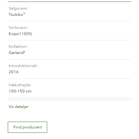
Historien om Poulsen Roser A/S
Salgsnavn
Tsukiko
™
Sortsnavn
Evipo110(N)
Kollektion
Garland
®
Introduktionsår
2016
Væksthøjde
100-150 cm
Blomsterfarve
Vis detaljer
Hvide eller næsten hvide
Find producent