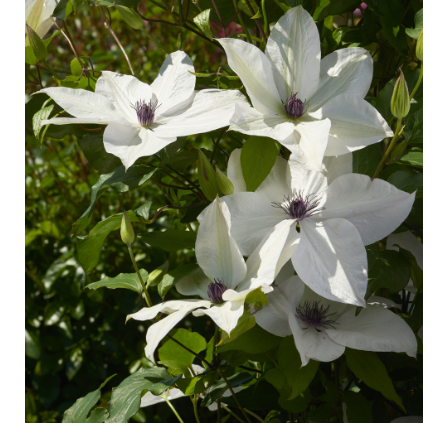
Pasning af udendørs roser
Sortimentsnyheder
Pasning af indendørs roser
Hvor købes planten?
Pasning af udendørs clematis
Pasning af indendørs clematis
PASNING
Pasning "Towne & Country"
Pasning af udendørs roser
FIND PLANTEN
Pasning af indendørs roser
Pasning af udendørs clematis
Pasning af indendørs clematis
HISTORIE
Pasning "Towne & Country"
Historien om Poulsen Roser A/S
FIND PLANTEN
HISTORIE