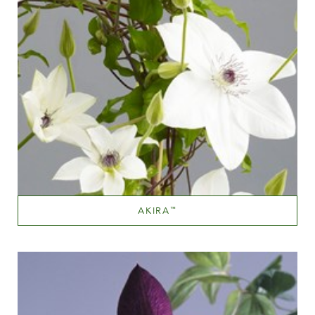
AKIRA
™
Hvide eller næsten hvide
Væksthøjde