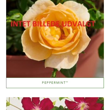
PEPPERMINT
™
Hvide eller næsten hvide
Væksthøjde
200-300 cm