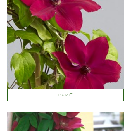
IZUMI
™
Pink til dyb pink
Væksthøjde