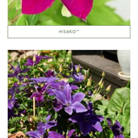
HISAKO
™
Mauve (lavendel & purple)
Væksthøjde
100-150 cm