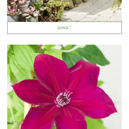
GINA
™
Rød blandet (rød med farvetoner af gul, orange etc.)
Væksthøjde