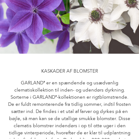
Pasning af udendørs roser
Sortimentsnyheder
Pasning af indendørs roser
Hvor købes planten?
Pasning af udendørs clematis
Pasning af indendørs clematis
PASNING
Pasning "Towne & Country"
Pasning af udendørs roser
FIND PLANTEN
Pasning af indendørs roser
Pasning af udendørs clematis
KASKADER AF BLOMSTER
Pasning af indendørs clematis
HISTORIE
GARLAND
er en spændende og usædvanlig
®
Pasning "Towne & Country"
clematiskollektion til inden- og udendørs dyrkning.
Sorterne i GARLAND
-kollektionen er rigtblomstrende.
®
Historien om Poulsen Roser A/S
FIND PLANTEN
De er fuldt remonterende fra tidlig sommer, indtil frosten
sætter ind. De findes i et utal af farver og dyrkes på en
bøjle, så man kan se de utallige smukke blomster. Disse
clematis blomstrer indendørs i op til otte uger i den
HISTORIE
tidlige vinterperiode, hvorefter de er klar til udplantning