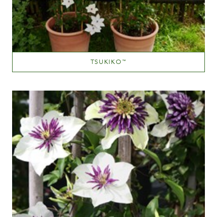
TSUKIKO
™
Hvide eller næsten hvide
Væksthøjde
100-150 cm