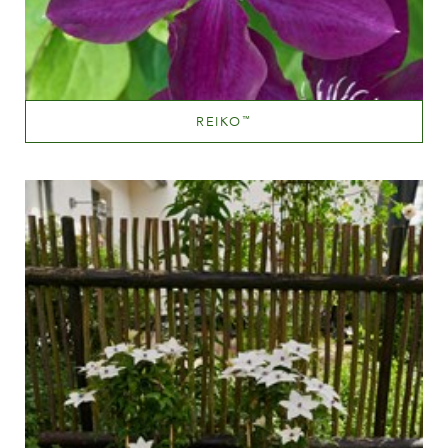
REIKO
™
Mauve (lavendel & purple)
Væksthøjde
100-150 cm