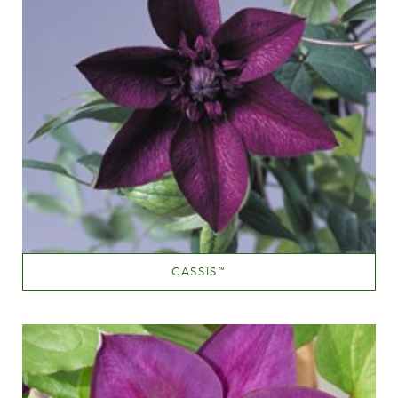
CASSIS
™
Mauve (lavendel & purple)
Væksthøjde
150-200 cm