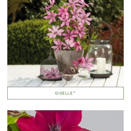
GISELLE
™
Lyserød
Væksthøjde