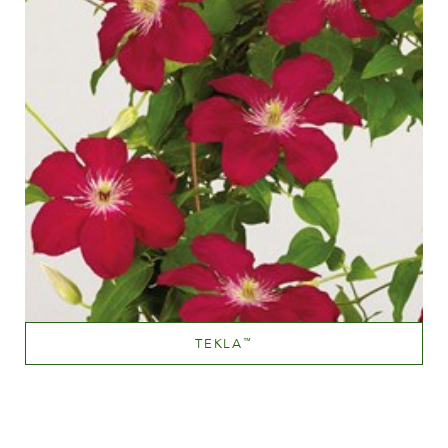
TEKLA
™
Pink til dyb pink
Væksthøjde