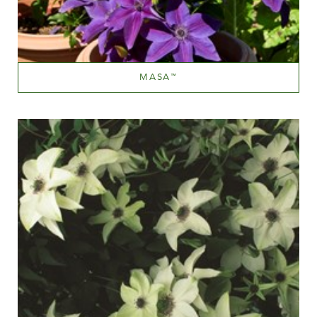
MASA
™
Mauve (lavendel & purple)
Væksthøjde