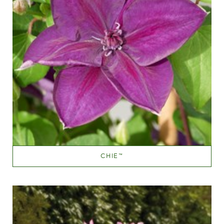
CHIE
™
Mauve (lavendel & purple)
Væksthøjde