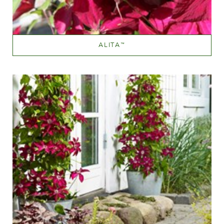
ALITA
™
Mellemrød
Væksthøjde