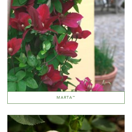
MARTA
™
Pink til dyb pink
Væksthøjde