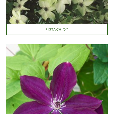
PISTACHIO
™
Hvide eller næsten hvide
Væksthøjde
200-300 cm