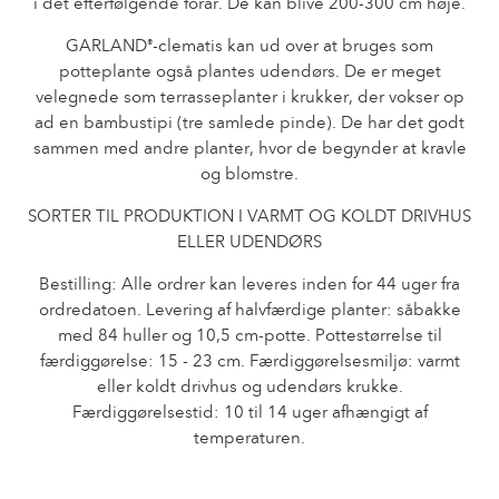
i det efterfølgende forår. De kan blive 200-300 cm høje.
Historien om Poulsen Roser A/S
GARLAND
-clematis kan ud over at bruges som
®
potteplante også plantes udendørs. De er meget
velegnede som terrasseplanter i krukker, der vokser op
ad en bambustipi (tre samlede pinde). De har det godt
sammen med andre planter, hvor de begynder at kravle
og blomstre.
SORTER TIL PRODUKTION I VARMT OG KOLDT DRIVHUS
ELLER UDENDØRS
Bestilling: Alle ordrer kan leveres inden for 44 uger fra
ordredatoen. Levering af halvfærdige planter: såbakke
med 84 huller og 10,5 cm-potte. Pottestørrelse til
færdiggørelse: 15 - 23 cm. Færdiggørelsesmiljø: varmt
eller koldt drivhus og udendørs krukke.
Færdiggørelsestid: 10 til 14 uger afhængigt af
temperaturen.