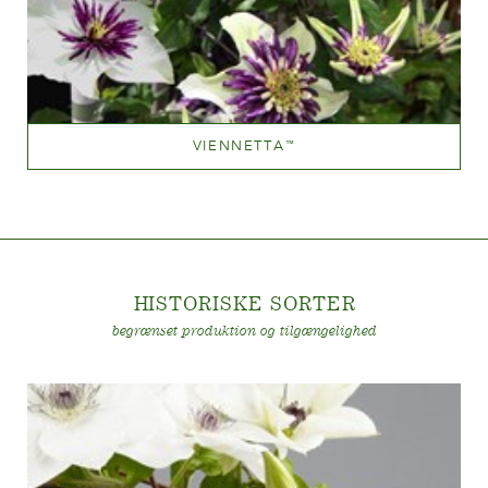
VIENNETTA
™
Mauve (lavendel & purple)
Væksthøjde
200-300 cm
HISTORISKE SORTE
R
begrænset produktion og tilgængelighed