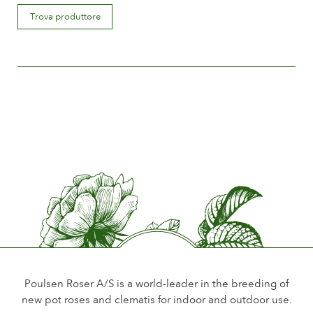
Descrizione del fiore
Trova produttore
Single
Misura del fiore
Between 10 and 15 cm.
Quantità di petali
Less than 15
Periodo di fioritura
Early
Promfumo del fiore
Little or no scent
Durata del fiore
Up to 18 days
Tipo di fiore reciso
Single flower stem
Poulsen Roser A/S is a world-leader in the breeding of
new pot roses and clematis for indoor and outdoor use.
Fogliame