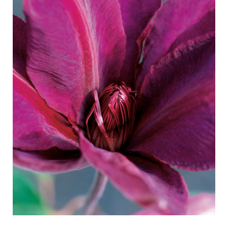
Curatura delle Rose da esterno
Nuovi collezioni
Curatura delle Rose da interno
Dovè comprare la pianta
Curatura delle Clematis da esterno
Curatura delle Clematis da interno
CURATURA
Curatura "Towne & Country"
Curatura delle Rose da esterno
TROVA LA PIANTA
Curatura delle Rose da interno
Curatura delle Clematis da esterno
Curatura delle Clematis da interno
STORIA
Curatura "Towne & Country"
La storia di Poulsen Roser A/S
TROVA LA PIANTA
STORIA