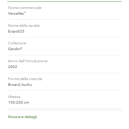
La storia di Poulsen Roser A/S
Nome commerciale
Versailles
™
Nome della varietà
Evipo025
Collezione
Gardini
®
Anno dell'introduzione
2002
Forma della crescità
Broard, bushy
Altezza
150-200 cm
Colore del fiore
Mostrare dettagli
Mauve (lavender & purple)