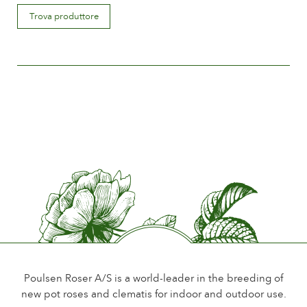
Descrizione del fiore
Trova produttore
Single
Misura del fiore
More than 15 cm.
Quantità di petali
Less than 15
Periodo di fioritura
Normal
Promfumo del fiore
Little or no scent
Durata del fiore
Up to 18 days
Tipo di fiore reciso
Single flower stem
Poulsen Roser A/S is a world-leader in the breeding of
new pot roses and clematis for indoor and outdoor use.
Fogliame