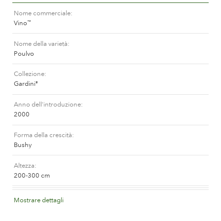
La storia di Poulsen Roser A/S
Nome commerciale
Vino
™
Nome della varietà
Poulvo
Collezione
Gardini
®
Anno dell'introduzione
2000
Forma della crescità
Bushy
Altezza
200-300 cm
Colore del fiore
Mostrare dettagli
Medium red