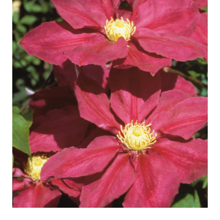
Curatura delle Rose da esterno
Nuovi collezioni
Curatura delle Rose da interno
Dovè comprare la pianta
Curatura delle Clematis da esterno
Curatura delle Clematis da interno
CURATURA
Curatura "Towne & Country"
Curatura delle Rose da esterno
TROVA LA PIANTA
Curatura delle Rose da interno
Curatura delle Clematis da esterno
Curatura delle Clematis da interno
STORIA
Curatura "Towne & Country"
La storia di Poulsen Roser A/S
TROVA LA PIANTA
STORIA