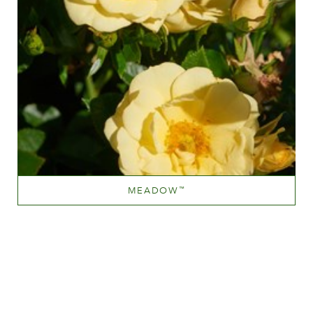
MEADOW
™
Medium yellow
Altezza
100-150 cm