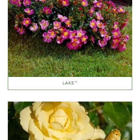
LAKE
™
Light pink
Altezza
100-150 cm