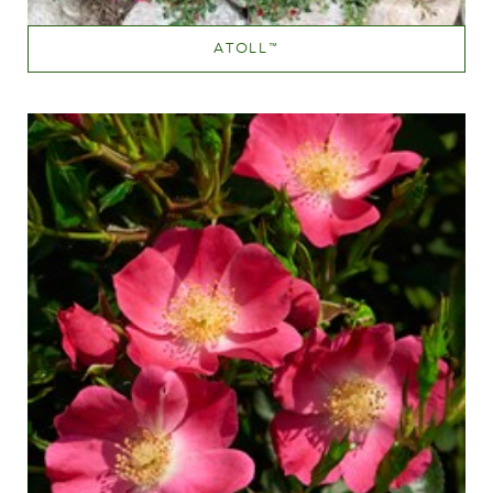
ATOLL
™
Dark red
Altezza
100-150 cm