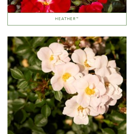
HEATHER
™
Medium red
Altezza
100-150 cm