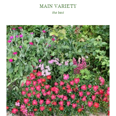
MAIN VARIET
Y
the best