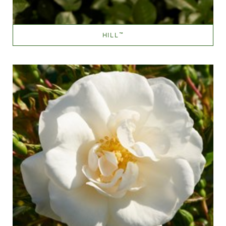
HILL
™
White or near white
Altezza
100-150 cm