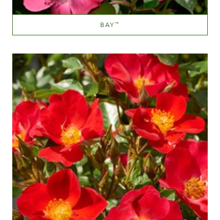
BAY
™
Light red and deep pink
Altezza
100-150 cm