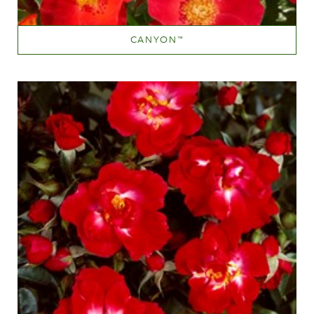
CANYON
™
Dark red
Altezza
100-150 cm