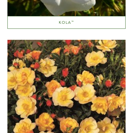
KOLA
™
White or near white
Altezza
100-150 cm