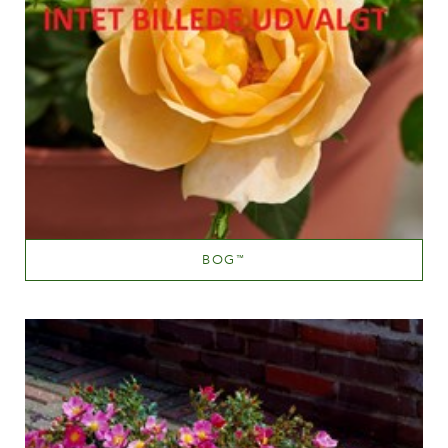
BOG
™
Pink blend (pink with tones of hues.yellow.orange etc.)
Altezza