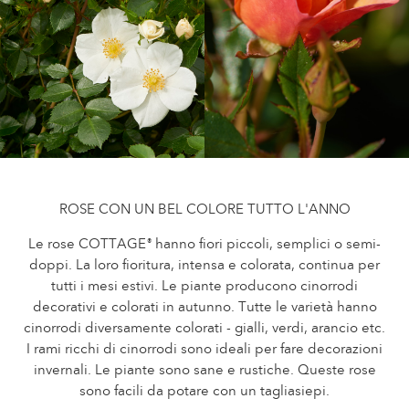
Curatura delle Rose da esterno
Nuovi collezioni
Curatura delle Rose da interno
Dovè comprare la pianta
Curatura delle Clematis da esterno
Curatura delle Clematis da interno
CURATURA
Curatura "Towne & Country"
Curatura delle Rose da esterno
TROVA LA PIANTA
Curatura delle Rose da interno
Curatura delle Clematis da esterno
ROSE CON UN BEL COLORE TUTTO L'ANNO
Curatura delle Clematis da interno
STORIA
Le rose COTTAGE
hanno fiori piccoli, semplici o semi-
®
Curatura "Towne & Country"
doppi. La loro fioritura, intensa e colorata, continua per
tutti i mesi estivi. Le piante producono cinorrodi
La storia di Poulsen Roser A/S
TROVA LA PIANTA
decorativi e colorati in autunno. Tutte le varietà hanno
cinorrodi diversamente colorati - gialli, verdi, arancio etc.
I rami ricchi di cinorrodi sono ideali per fare decorazioni
invernali. Le piante sono sane e rustiche. Queste rose
STORIA
sono facili da potare con un tagliasiepi.