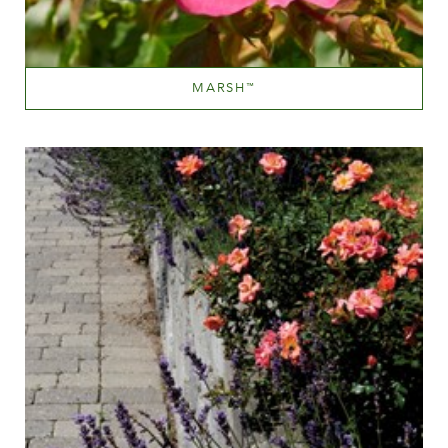
MARSH
™
Light red and deep pink
Altezza
100-150 cm