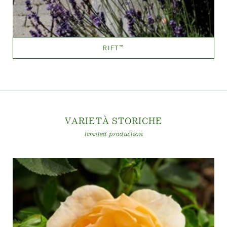
RIFT
™
Apricot blend (with tones of other hues)
Altezza
100-150 cm
VARIETÀ STORICH
E
limited production