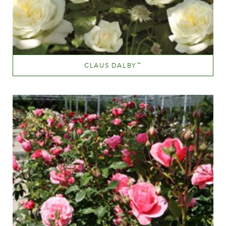
CLAUS DALBY
™
White or near white
Altezza
100-150 cm