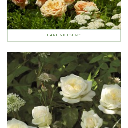
CARL NIELSEN
™
Orange and orange blend (with tones of other hues)
Altezza
100-150 cm