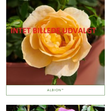
ALBION
™
Medium pink
Altezza
60-100 cm