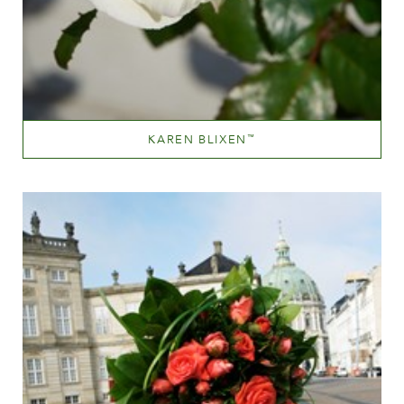
KAREN BLIXEN
™
White or near white
Altezza
100-150 cm