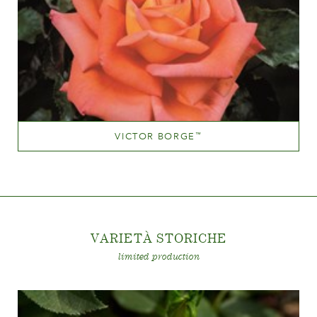
VICTOR BORGE
™
Apricot blend (with tones of other hues)
Altezza
100-150 cm
VARIETÀ STORICH
E
limited production