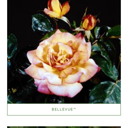
BELLEVUE
™
Orange and orange blend (with tones of other hues)
Altezza