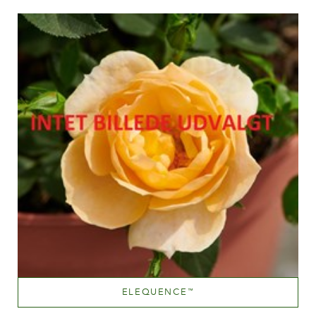
Altezza
60-100 cm
ELEQUENCE
™
Medium pink