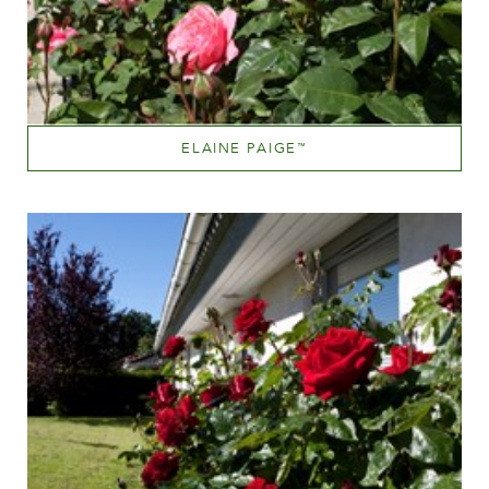
ELAINE PAIGE
™
Medium pink
Altezza
100-150 cm