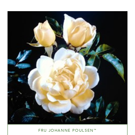
Medium yellow
Altezza
60-100 cm
FRU JOHANNE POULSEN
™