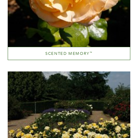
SCENTED MEMORY
™
Apricot blend (with tones of other hues)
Altezza
100-150 cm