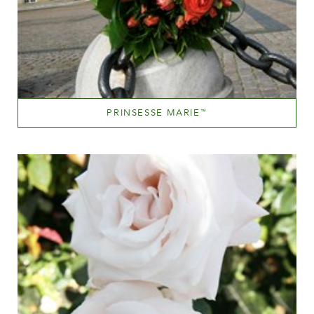
PRINSESSE MARIE
™
Orange and orange blend (with tones of other hues)
Altezza
100-150 cm