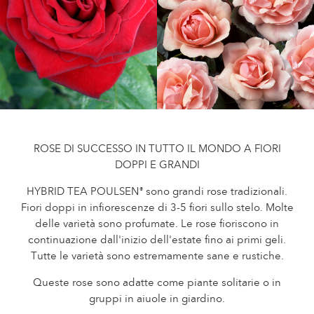
Curatura delle Rose da esterno
Nuovi collezioni
Curatura delle Rose da interno
Dovè comprare la pianta
Curatura delle Clematis da esterno
Curatura delle Clematis da interno
CURATURA
Curatura "Towne & Country"
Curatura delle Rose da esterno
TROVA LA PIANTA
Curatura delle Rose da interno
ROSE DI SUCCESSO IN TUTTO IL MONDO A FIORI
Curatura delle Clematis da esterno
DOPPI E GRANDI
Curatura delle Clematis da interno
STORIA
HYBRID TEA POULSEN
sono grandi rose tradizionali.
®
Curatura "Towne & Country"
Fiori doppi in infiorescenze di 3-5 fiori sullo stelo. Molte
La storia di Poulsen Roser A/S
delle varietà sono profumate. Le rose fioriscono in
TROVA LA PIANTA
continuazione dall'inizio dell'estate fino ai primi geli.
Tutte le varietà sono estremamente sane e rustiche.
Queste rose sono adatte come piante solitarie o in
STORIA
gruppi in aiuole in giardino.