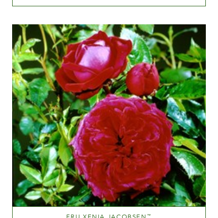
Medium pink
Altezza
60-100 cm
FRU XENIA JACOBSEN
™