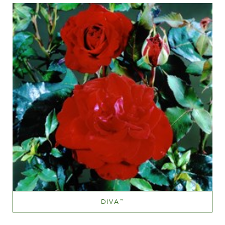
100-150 cm
DIVA
™
Dark red