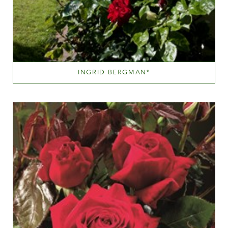
INGRID BERGMAN
®
Dark red
Altezza
100-150 cm