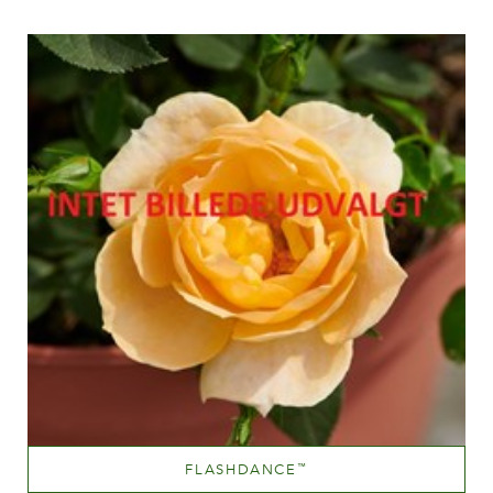
Apricot blend (with tones of other hues)
Altezza
100-150 cm
FLASHDANCE
™