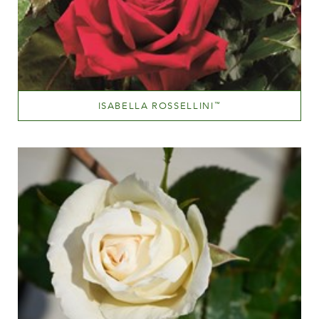
ISABELLA ROSSELLINI
™
Dark red
Altezza
100-150 cm