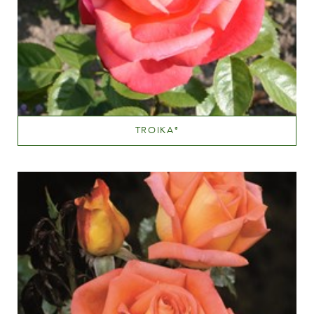
TROIKA
®
Orange and orange blend (with tones of other hues)
Altezza
100-150 cm