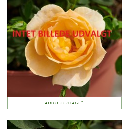
ADDO HERITAGE
™
Light pink
Altezza
100-150 cm