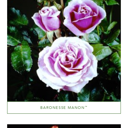
BARONESSE MANON
™
Medium pink
Altezza
60-100 cm