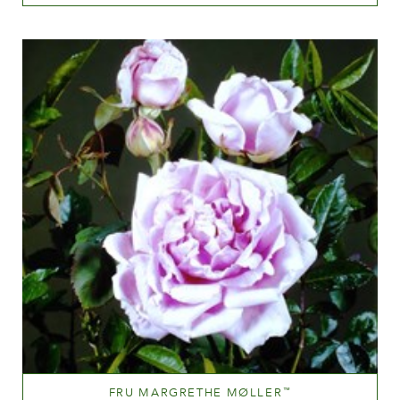
Medium yellow
Altezza
60-100 cm
FRU MARGRETHE MØLLER
™