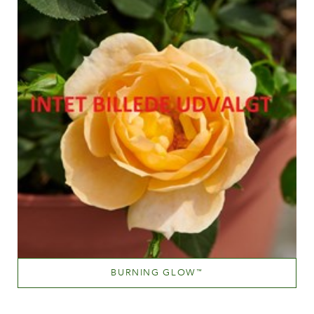
100-150 cm
BURNING GLOW
™
Orange and orange blend (with tones of other hues)
Altezza