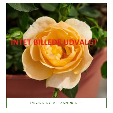
Altezza
60-100 cm
DRONNING ALEXANDRINE
™
Light red and deep pink