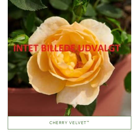
60-100 cm
CHERRY VELVET
™
Light red and deep pink
Altezza