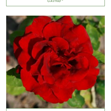
GAVNØ
™
Orange and orange blend (with tones of other hues)
Altezza
100-150 cm