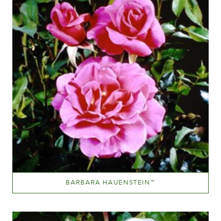
BARBARA HAUENSTEIN
™
Light red and deep pink
Altezza
60-100 cm