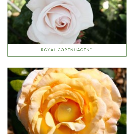
ROYAL COPENHAGEN
™
Light pink
Altezza
100-150 cm