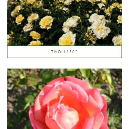
TIVOLI 150
™
Medium yellow
Altezza
100-150 cm