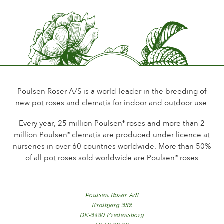
Curatura delle Rose da esterno
Nuovi collezioni
Curatura delle Rose da interno
Dovè comprare la pianta
Curatura delle Clematis da esterno
Curatura delle Clematis da interno
CURATURA
Curatura "Towne & Country"
Curatura delle Rose da esterno
TROVA LA PIANTA
Poulsen Roser A/S is a world-leader in the breeding of
Curatura delle Rose da interno
new pot roses and clematis for indoor and outdoor use.
Curatura delle Clematis da esterno
Curatura delle Clematis da interno
Every year, 25 million Poulsen
roses and more than 2
®
STORIA
million Poulsen
clematis are produced under licence at
®
Curatura "Towne & Country"
nurseries in over 60 countries worldwide. More than 50%
La storia di Poulsen Roser A/S
of all pot roses sold worldwide are Poulsen
roses
®
TROVA LA PIANTA
Poulsen Roser A/S
Kratbjerg 332
STORIA
DK-3480 Fredensborg