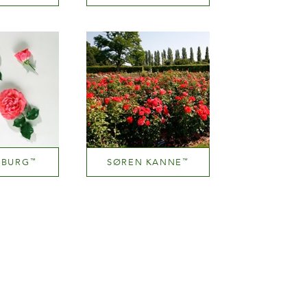
e red
Dark red
zza
Altezza
100-150 cm
NBURG
SØREN KANNE
™
™
Pink blend (pink with tones of hues.yellow.orange etc.)
Orange and orange blend (with tones of other hues)
zza
Altezza
50 cm
100-150 cm