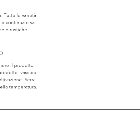
 Tutte le varietà
 è continua e va
ne e rustiche.
.
NO
nere il prodotto
prodotto: vassoio
ltivazione: Serra
della temperatura.