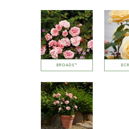
BROADS
ECR
™
Pink blend (pink with tones of hues.yellow.orange etc.)
Mediu
Altezza
Al
100-150 cm
100-