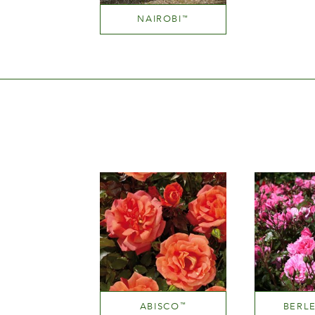
NAIROBI
™
Light pink
Altezza
100-150 cm
ABISCO
BERL
™