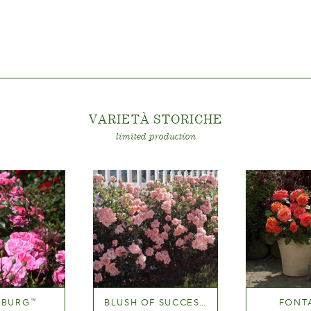
VARIETÀ STORICH
E
limited production
EBURG
BLUSH OF SUCCESS
FONT
™
™