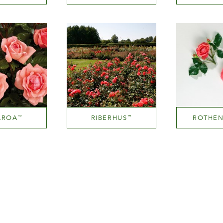
and deep pink
Pink blend (pink with tones of hues.yellow.orange etc.)
Orang
tezza
Altezza
Alte
150 cm
100-150 cm
AROA
RIBERHUS
ROTHE
™
™
um pink
Orange and orange blend (with tones of other hues)
tezza
Altezza
Alte
150 cm
100-150 cm
100-1