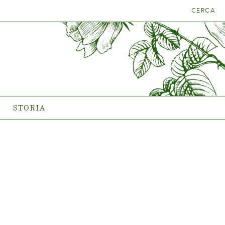
CERCA
A PIANTA
STORIA
La storia di Poulsen Roser A/S
STORIA