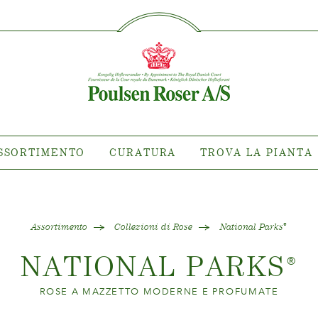
SØG PÅ DETTE SITE
TIMENTO
CURATURA
TROVA L
rietà dovè
Curatura delle Rose da
esterno
 di Clematis
Curatura delle Rose da interno
ni di Rose
Curatura delle Clematis da
tiana
SSORTIMENTO
CURATURA
TROVA LA PIANTA
esterno
ollezioni
Curatura delle Clematis da
are la pianta
interno
Curatura "Towne & Country"
Assortimento
Collezioni di Rose
National Parks
®
NATIONAL PARKS
®
ROSE A MAZZETTO MODERNE E PROFUMATE