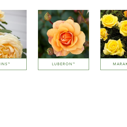
INS
LUBERON
MARA
™
™
m yellow
Orange and orange blend (with tones of other hues)
Deep y
tezza
Altezza
Alte
150 cm
100-150 cm
100-1