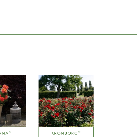
ANA
KRONBORG
™
™