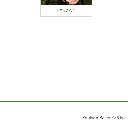
YENGO
™
Pink blend (pink with tones of hues.yellow.orange etc.)
Altezza
100-150 cm
Poulsen Roser A/S is a