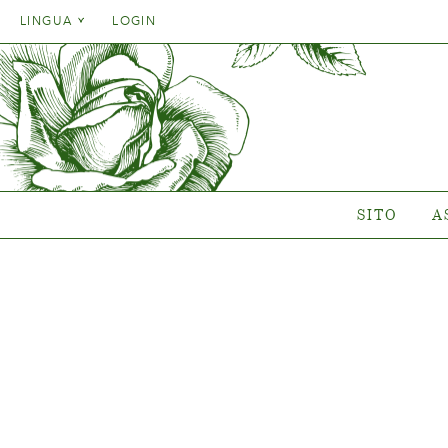
Danish
LINGUA
LOGIN
English
Danish
SITO
ASSOR
French
English
German
Quale va
French
Italien
Collezioni
German
Collezio
Spanish
Italien
Gen
SITO
A
Spanish
Nuovi c
Dovè compr
{{OBJ.PRODNAME}}
®
Salgsnavn: {{obj.ProdTradeName}}
. Sortsnavn: {{obj.ProdSegment}}.
®
MERE