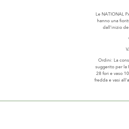
Le NATIONAL P
hanno una fiori
dall'inizio d
V
Ordini: La cons
suggerito per la
28 fori e vaso 1
fredda e vasi all