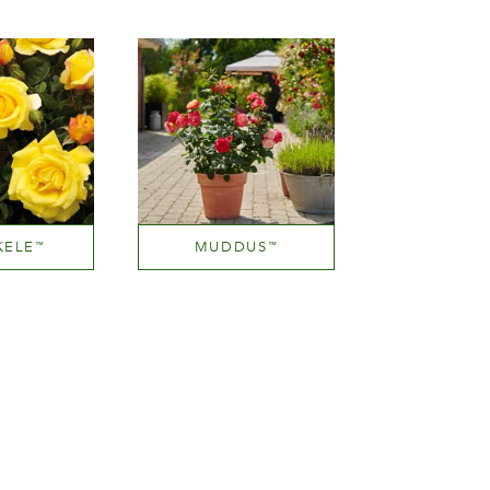
KELE
MUDDUS
™
™
ellow
Yellow blend (with tones of other hues)
zza
Altezza
50 cm
100-150 cm