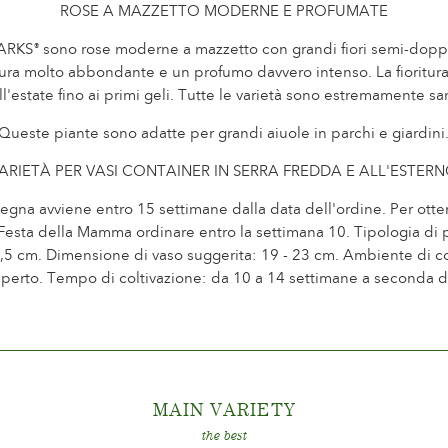
ROSE A MAZZETTO MODERNE E PROFUMATE
ARKS
sono rose moderne a mazzetto con grandi fiori semi-doppi.
®
tura molto abbondante e un profumo davvero intenso. La fioritura
ell'estate fino ai primi geli. Tutte le varietà sono estremamente sa
Queste piante sono adatte per grandi aiuole in parchi e giardini
ARIETÀ PER VASI CONTAINER IN SERRA FREDDA E ALL'ESTER
egna avviene entro 15 settimane dalla data dell'ordine. Per otte
 Festa della Mamma ordinare entro la settimana 10. Tipologia di 
0,5 cm. Dimensione di vaso suggerita: 19 - 23 cm. Ambiente di co
'aperto. Tempo di coltivazione: da 10 a 14 settimane a seconda 
MAIN VARIET
Y
the best