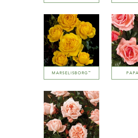
Yellow blend (with tones of other hues)
Light red 
Altezza
Al
100-150 cm
100-
MARSELISBORG
PAP
™
Deep yellow
Medi
Altezza
Al
100-150 cm
100-