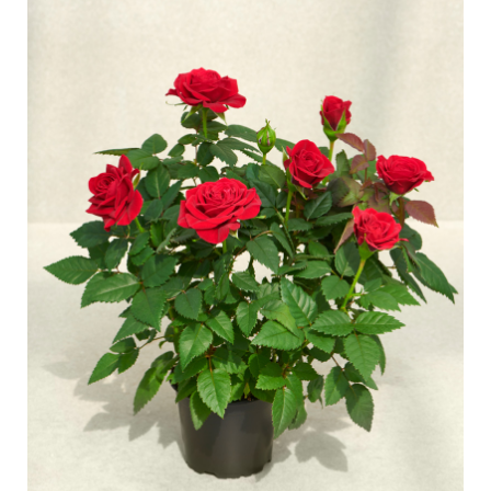
Curatura delle Rose da esterno
Nuovi collezioni
Curatura delle Rose da interno
Dovè comprare la pianta
Curatura delle Clematis da esterno
Curatura delle Clematis da interno
CURATURA
Curatura "Towne & Country"
Curatura delle Rose da esterno
TROVA LA PIANTA
Curatura delle Rose da interno
Curatura delle Clematis da esterno
Curatura delle Clematis da interno
STORIA
Curatura "Towne & Country"
La storia di Poulsen Roser A/S
TROVA LA PIANTA
STORIA