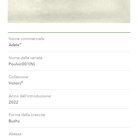
La storia di Poulsen Roser A/S
Nome commerciale
Adela
™
Nome della varietà
Poulvic001(N)
Collezione
Victory
®
Anno dell'introduzione
2022
Forma della crescità
Bushy
Altezza