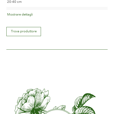
20-40 cm
Colore del fiore
Mostrare dettagli
Dark red
Descrizione del fiore
Trova produttore
Double
Misura del fiore
Between 5 and 8 cm.
Quantità di petali
Between 25 and 50
Periodo di fioritura
Late
Promfumo del fiore
Little or no scent
Durata del fiore
Up to 28 days