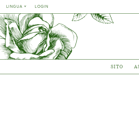
Danish
LINGUA
LOGIN
English
Danish
SITO
ASSOR
French
English
German
Quale va
French
Italien
Collezioni
German
Collezio
Spanish
Italien
Gen
SITO
A
Spanish
Nuovi c
Dovè compr
{{OBJ.PRODNAME}}
®
Salgsnavn: {{obj.ProdTradeName}}
. Sortsnavn: {{obj.ProdSegment}}.
®
MERE