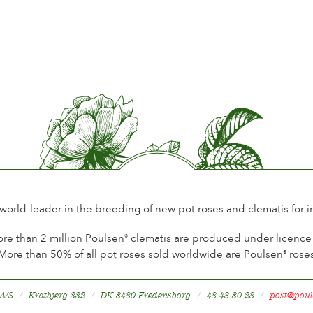
Periodo di fioritura
Norma
Promfumo del fiore
Little 
Durata del fiore
Up to 
Tipo di fiore reciso
Spray
Tipo di fioritura
Contin
Adatto per reciso
Good
Fogliame
Dark s
Sanità della pianta
Health
 world-leader in the breeding of new pot roses and clematis for 
Resistenza della pianta
Hardy
re than 2 million Poulsen
clematis are produced under licence a
®
More than 50% of all pot roses sold worldwide are Poulsen
rose
®
Produzione di frutto
No
 A/S
Kratbjerg 332
DK-3480 Fredensborg
48 48 30 28
post@poul