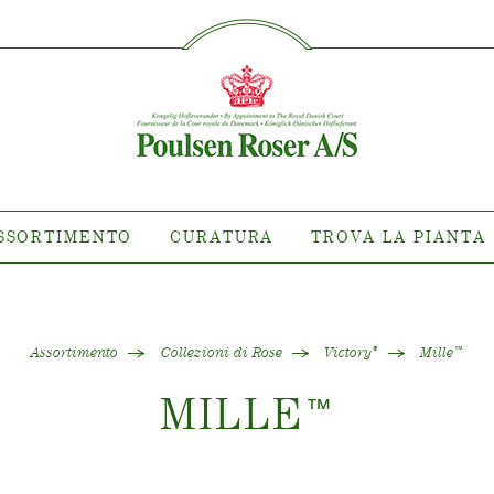
SØG PÅ DETTE SITE
TIMENTO
CURATURA
TROVA L
rietà dovè
Curatura delle Rose da
esterno
 di Clematis
Curatura delle Rose da interno
ni di Rose
Curatura delle Clematis da
tiana
SSORTIMENTO
CURATURA
TROVA LA PIANTA
esterno
ollezioni
Curatura delle Clematis da
are la pianta
interno
Curatura "Towne & Country"
Assortimento
Collezioni di Rose
Victory
Mille
®
™
MILLE
™