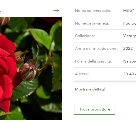
o
Nome commerciale
Mille
™
Nome della varietà
Poulvi
Collezione
Victory
Anno dell'introduzione
2022
Forma della crescità
Narrow
Altezza
20-40
Colore del fiore
Dark r
Mostrare dettagli
Descrizione del fiore
Doubl
Trova produttore
Misura del fiore
Betwee
Quantità di petali
Betwee