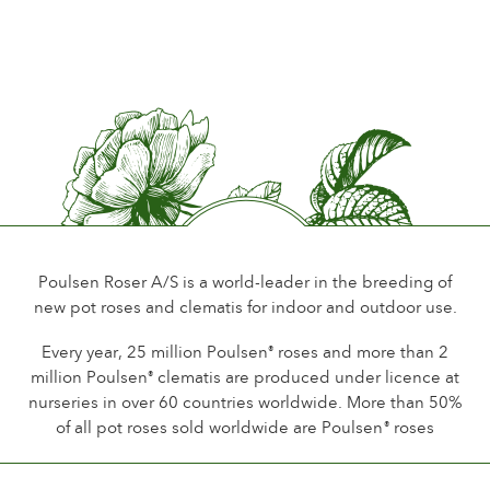
Japan
Promfumo del fiore
Perfumed
2009
Certificate of Merit Belfast City Council
Durata del fiore
Belfast
Up to 10 days
England
Tipo di fiore reciso
2009
Spray
Prix du Public Mairie de Ville d'Orléans,
Orléans cedex 1
Tipo di fioritura
Frankrig
Continuous flowering
Poulsen Roser A/S is a world-leader in the breeding of
2009
Fogliame
new pot roses and clematis for indoor and outdoor use.
1st Gold Certificate Concorso Internazionale Premio Roma
Normal
Roma
Every year, 25 million Poulsen
roses and more than 2
®
Italien
Sanità della pianta
million Poulsen
clematis are produced under licence at
®
Healthy
2009
nurseries in over 60 countries worldwide. More than 50%
3. Preis von ästetischen Preisgericht Stadt Baden-Baden
of all pot roses sold worldwide are Poulsen
roses
®
Resistenza della pianta
Gartenamt
Hardy
Baden-Baden
Tyskland