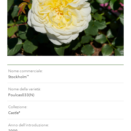
Curatura delle Rose da esterno
Nuovi collezioni
Curatura delle Rose da interno
Dovè comprare la pianta
Curatura delle Clematis da esterno
Curatura delle Clematis da interno
CURATURA
Curatura "Towne & Country"
Curatura delle Rose da esterno
TROVA LA PIANTA
Curatura delle Rose da interno
Curatura delle Clematis da esterno
Nome commerciale
Curatura delle Clematis da interno
STORIA
Stockholm
™
Curatura "Towne & Country"
Nome della varietà
La storia di Poulsen Roser A/S
Poulcas033(N)
TROVA LA PIANTA
Collezione
Castle
®
STORIA
Anno dell'introduzione
2009