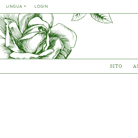
Danish
LINGUA
LOGIN
English
Danish
SITO
ASSOR
French
English
German
Quale va
French
Italien
Collezioni
German
Collezio
Spanish
Italien
Gen
SITO
A
Spanish
Nuovi c
Dovè compr
{{OBJ.PRODNAME}}
®
Salgsnavn: {{obj.ProdTradeName}}
. Sortsnavn: {{obj.ProdSegment}}.
®
MERE