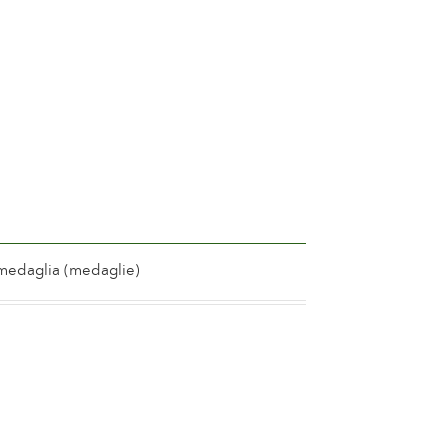
l
or no scent
10 days
uous flowering
l
y
 medaglia (medaglie)
ational Echigo Hillside Park