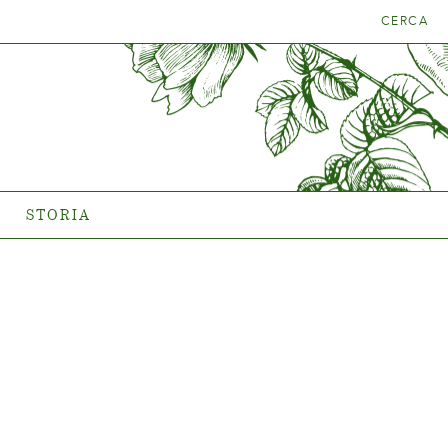
CERCA
A PIANTA
STORIA
La storia di Poulsen Roser A/S
STORIA