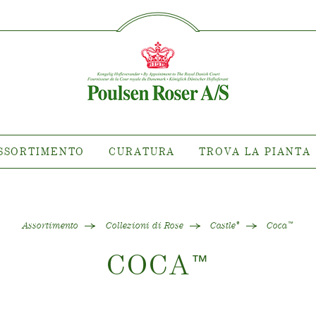
SØG PÅ DETTE SITE
TIMENTO
CURATURA
TROVA L
rietà dovè
Curatura delle Rose da
esterno
 di Clematis
Curatura delle Rose da interno
ni di Rose
Curatura delle Clematis da
tiana
SSORTIMENTO
CURATURA
TROVA LA PIANTA
esterno
ollezioni
Curatura delle Clematis da
are la pianta
interno
Curatura "Towne & Country"
Assortimento
Collezioni di Rose
Castle
Coca
®
™
COCA
™