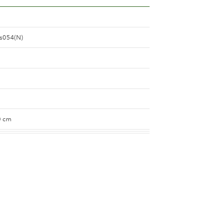
s054(N)
0 cm
(lavender & purple)
ouble
n 5 and 8 cm.
n 25 and 50