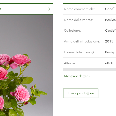
o
Nome commerciale
Coca
™
Nome della varietà
Poulca
Collezione
Castle
®
Anno dell'introduzione
2015
Forma della crescità
Bushy
Altezza
60-10
Colore del fiore
Mauve 
Mostrare dettagli
Descrizione del fiore
Semi-d
Trova produttore
Misura del fiore
Betwee
Quantità di petali
Betwee