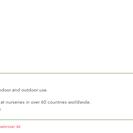
indoor and outdoor use.
t nurseries in over 60 countries worldwide.
s
senroser.dk