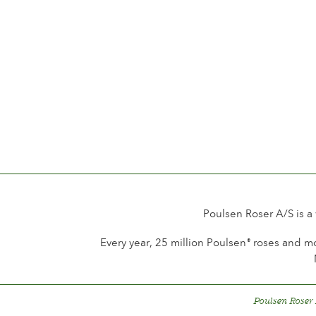
Poulsen Roser A/S is a
Every year, 25 million Poulsen
roses and mo
®
Poulsen Roser