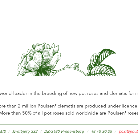
 world-leader in the breeding of new pot roses and clematis for 
re than 2 million Poulsen
clematis are produced under licence a
®
More than 50% of all pot roses sold worldwide are Poulsen
rose
®
 A/S
Kratbjerg 332
DK-3480 Fredensborg
48 48 30 28
post@poul