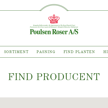
SØG PÅ DETTE SITE
IMENT
PASNING
FIND P
sort hvor?
Pasning af udendørs roser
ollektioner
Pasning af indendørs roser
llektioner
Pasning af udendørs clematis
ollektioner
Pasning af indendørs clematis
SORTIMENT
PASNING
FIND PLANTEN
H
ntsnyheder
Pasning "Towne & Country"
es planten?
FIND PRODUCEN
T