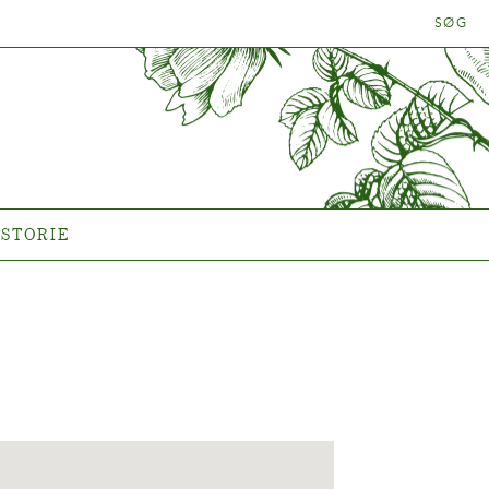
SØG
LANTEN
HISTORIE
Historien om Poulsen Roser
A/S
ISTORIE