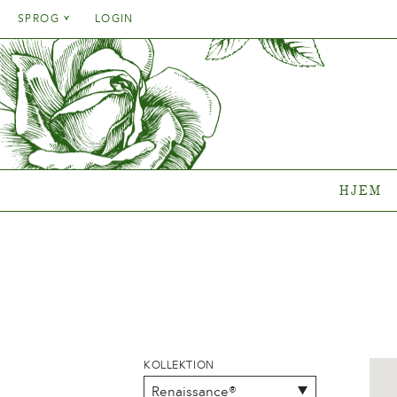
Danish
SPROG
LOGIN
English
Danish
HJEM
SORT
French
English
German
Hvilken 
French
Italien
Clematisk
German
Rosenko
Spanish
Italien
Gentianak
HJEM
Spanish
Sortime
Hvor køb
{{OBJ.PRODNAME}}
®
Salgsnavn: {{obj.ProdTradeName}}
. Sortsnavn: {{obj.ProdSegment}}.
®
KOLLEKTION
MERE