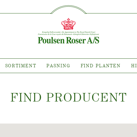
SØG PÅ DETTE SITE
IMENT
PASNING
FIND P
sort hvor?
Pasning af udendørs roser
ollektioner
Pasning af indendørs roser
llektioner
Pasning af udendørs clematis
ollektioner
Pasning af indendørs clematis
SORTIMENT
PASNING
FIND PLANTEN
H
ntsnyheder
Pasning "Towne & Country"
es planten?
FIND PRODUCEN
T