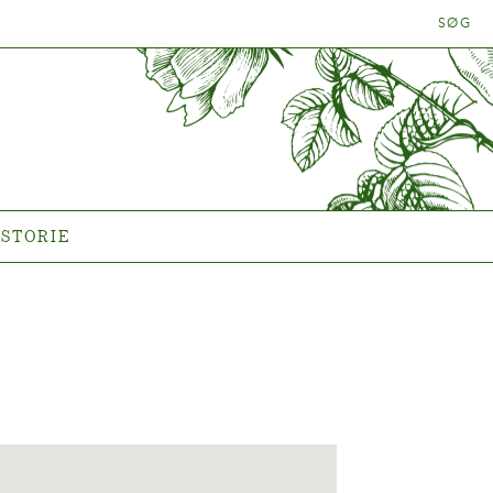
SØG
LANTEN
HISTORIE
Historien om Poulsen Roser
A/S
ISTORIE