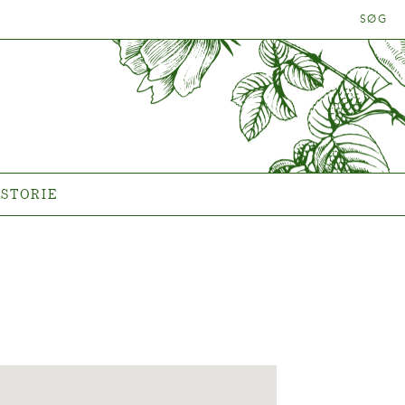
SØG
LANTEN
HISTORIE
Historien om Poulsen Roser
A/S
ISTORIE