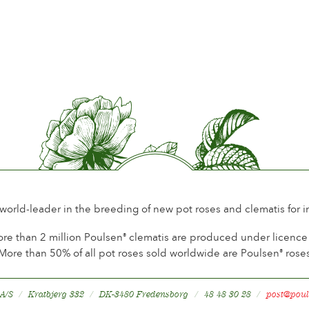
 world-leader in the breeding of new pot roses and clematis for 
re than 2 million Poulsen
clematis are produced under licence a
®
More than 50% of all pot roses sold worldwide are Poulsen
rose
®
 A/S
Kratbjerg 332
DK-3480 Fredensborg
48 48 30 28
post@poul