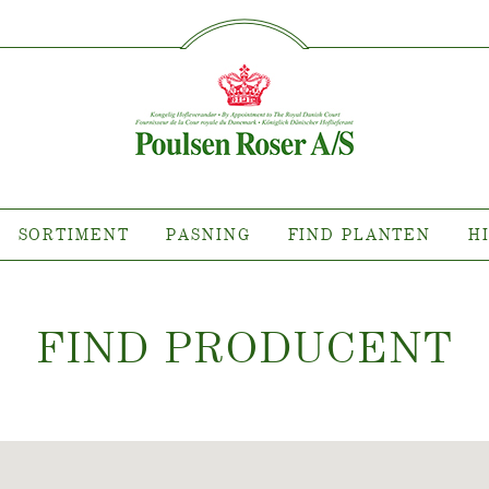
SØG PÅ DETTE SITE
IMENT
PASNING
FIND P
sort hvor?
Pasning af udendørs roser
ollektioner
Pasning af indendørs roser
llektioner
Pasning af udendørs clematis
ollektioner
Pasning af indendørs clematis
SORTIMENT
PASNING
FIND PLANTEN
H
ntsnyheder
Pasning "Towne & Country"
es planten?
FIND PRODUCEN
T