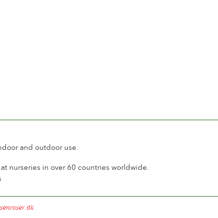
indoor and outdoor use.
t nurseries in over 60 countries worldwide.
s
senroser.dk