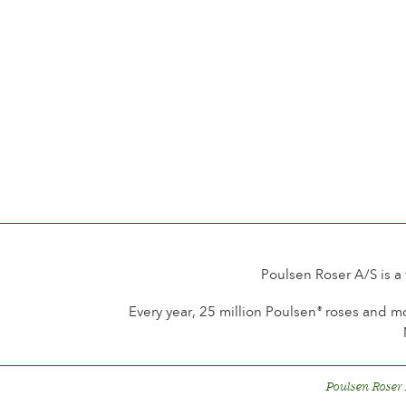
Poulsen Roser A/S is a
Every year, 25 million Poulsen
roses and mo
®
Poulsen Roser