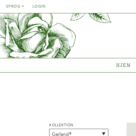
Danish
SPROG
LOGIN
English
Danish
HJEM
SORT
French
English
German
Hvilken 
French
Italien
Clematisk
German
Rosenko
Spanish
Italien
Gentianak
HJEM
Spanish
Sortime
Hvor køb
{{OBJ.PRODNAME}}
®
Salgsnavn: {{obj.ProdTradeName}}
. Sortsnavn: {{obj.ProdSegment}}.
®
KOLLEKTION
MERE