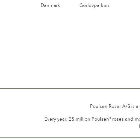
Danmark
Gerlevparken
Poulsen Roser A/S is a
Every year, 25 million Poulsen
roses and mo
®