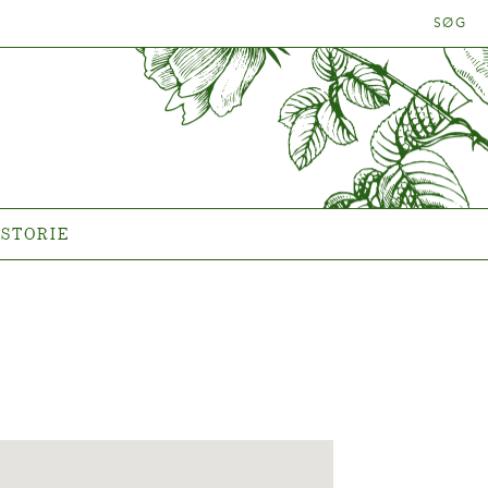
SØG
LANTEN
HISTORIE
Historien om Poulsen Roser
A/S
ISTORIE