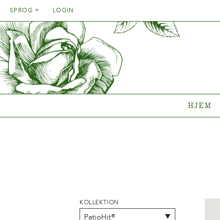
Danish
SPROG
LOGIN
English
Danish
HJEM
SORT
French
English
German
Hvilken 
French
Italien
Clematisk
German
Rosenko
Spanish
Italien
Gentianak
HJEM
Spanish
Sortime
Hvor køb
{{OBJ.PRODNAME}}
®
Salgsnavn: {{obj.ProdTradeName}}
. Sortsnavn: {{obj.ProdSegment}}.
®
KOLLEKTION
MERE