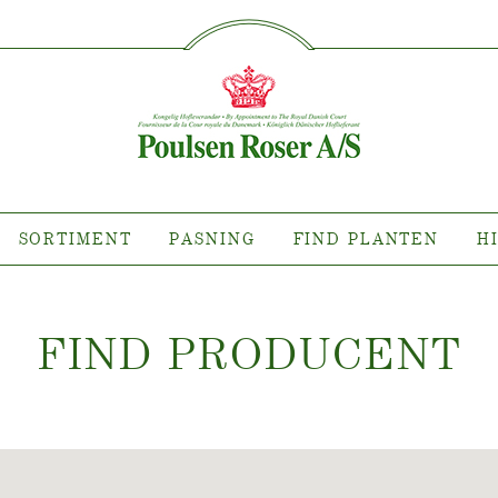
SØG PÅ DETTE SITE
IMENT
PASNING
FIND P
sort hvor?
Pasning af udendørs roser
ollektioner
Pasning af indendørs roser
llektioner
Pasning af udendørs clematis
ollektioner
Pasning af indendørs clematis
SORTIMENT
PASNING
FIND PLANTEN
H
ntsnyheder
Pasning "Towne & Country"
es planten?
FIND PRODUCEN
T