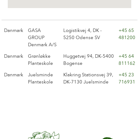
Historien om Poulsen Roser A/S
Danmark
GASA
Logistikvej 4, DK -
+45 65
GROUP
5250 Odense SV
481200
Denmark A/S
Danmark
Grønløkke
Huggetvej 94, DK-5400
+45 64
Planteskole
Bogense
811162
Danmark
Juelsminde
Klakring Stationsvej 39,
+45 23
Planteskole
DK-7130 Juelsminde
716931