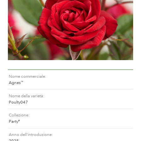
Curatura delle Rose da esterno
Nuovi collezioni
Curatura delle Rose da interno
Dovè comprare la pianta
Curatura delle Clematis da esterno
Curatura delle Clematis da interno
CURATURA
Curatura "Towne & Country"
Curatura delle Rose da esterno
TROVA LA PIANTA
Curatura delle Rose da interno
Curatura delle Clematis da esterno
Nome commerciale
Curatura delle Clematis da interno
STORIA
Agnes
™
Curatura "Towne & Country"
Nome della varietà
La storia di Poulsen Roser A/S
Poulty047
TROVA LA PIANTA
Collezione
Party
®
STORIA
Anno dell'introduzione
2025