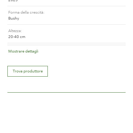
La storia di Poulsen Roser A/S
Forma della crescità
Bushy
Altezza
20-40 cm
Colore del fiore
Mostrare dettagli
Medium red
Descrizione del fiore
Trova produttore
Double
Misura del fiore
Less than 5 cm.
Quantità di petali
Between 25 and 50
Periodo di fioritura
Normal