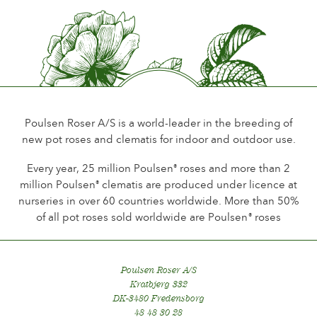
Promfumo del fiore
Little or no scent
Durata del fiore
Up to 18 days
Tipo di fiore reciso
Spray
Poulsen Roser A/S is a world-leader in the breeding of
new pot roses and clematis for indoor and outdoor use.
Tipo di fioritura
Continuous flowering
Every year, 25 million Poulsen
roses and more than 2
®
million Poulsen
clematis are produced under licence at
®
Fogliame
nurseries in over 60 countries worldwide. More than 50%
Normal
of all pot roses sold worldwide are Poulsen
roses
®
Sanità della pianta
Very healthy
Poulsen Roser A/S
Resistenza della pianta
Kratbjerg 332
Hardy
DK-3480 Fredensborg
48 48 30 28