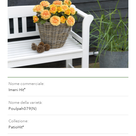
Curatura delle Rose da esterno
Nuovi collezioni
Curatura delle Rose da interno
Dovè comprare la pianta
Curatura delle Clematis da esterno
Curatura delle Clematis da interno
CURATURA
Curatura "Towne & Country"
Curatura delle Rose da esterno
TROVA LA PIANTA
Curatura delle Rose da interno
Curatura delle Clematis da esterno
Curatura delle Clematis da interno
STORIA
Curatura "Towne & Country"
Nome commerciale
Imani Hit
®
La storia di Poulsen Roser A/S
TROVA LA PIANTA
Nome della varietà
Poulpah079(N)
Collezione
STORIA
PatioHit
®