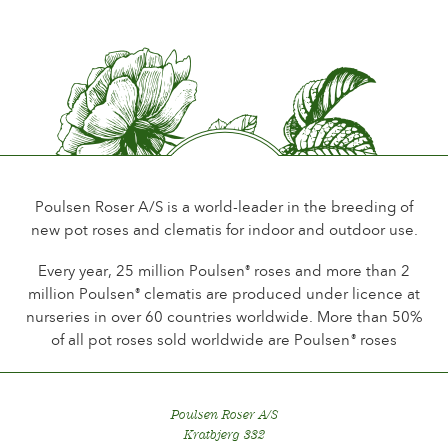
Early
Promfumo del fiore
Little or no scent
Durata del fiore
Up to 18 days
Tipo di fiore reciso
Spray
Poulsen Roser A/S is a world-leader in the breeding of
new pot roses and clematis for indoor and outdoor use.
Tipo di fioritura
Continuous flowering
Every year, 25 million Poulsen
roses and more than 2
®
million Poulsen
clematis are produced under licence at
®
Fogliame
nurseries in over 60 countries worldwide. More than 50%
Dark shining
of all pot roses sold worldwide are Poulsen
roses
®
Sanità della pianta
Very healthy
Poulsen Roser A/S
Kratbjerg 332