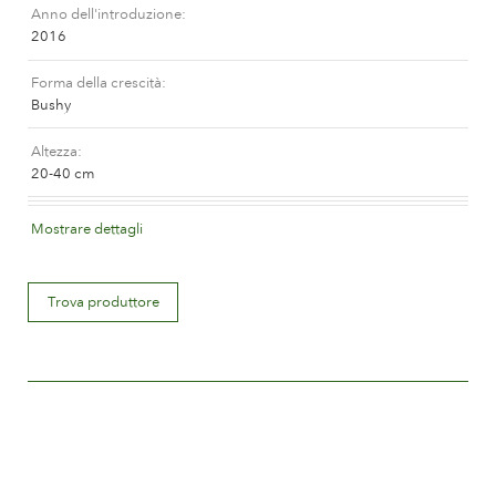
Anno dell'introduzione
La storia di Poulsen Roser A/S
2016
Forma della crescità
Bushy
Altezza
20-40 cm
Colore del fiore
Mostrare dettagli
Apricot blend (with tones of other hues)
Descrizione del fiore
Trova produttore
Double
Misura del fiore
Between 8 and 10 cm.
Quantità di petali
Between 25 and 50
Periodo di fioritura