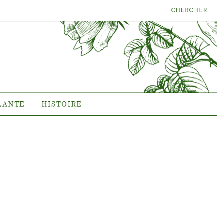
CHERCHER
LA BONNE
HISTOIRE
NTE
L'histoire de Poulsen Roser
A/S
LANTE
HISTOIRE