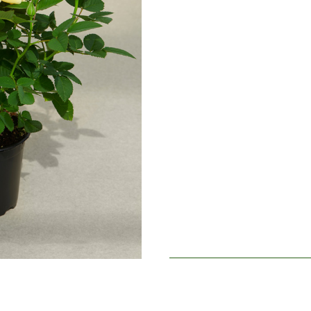
Période de floraison
Norma
Parfum de la fleur
Léger 
Longévité de la fleur
Jusqu´
Type de fleurs coupées
Plus de
Habitude de floraison
Florai
Feuillage
Brillan
Saine de la Plante
Très sa