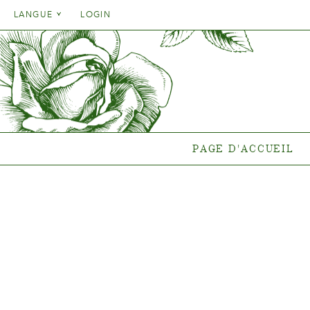
Danish
LANGUE
LOGIN
English
Danish
PAGE D'ACCUEIL
GA
French
English
German
Quelle pla
French
end
Italien
German
Collections
Spanish
Italien
Collectio
PAGE D'ACCUEIL
Spanish
Gen
Nouvelles
Points de vent
{{OBJ.PRODNAME}}
®
Salgsnavn: {{obj.ProdTradeName}}
. Sortsnavn: {{obj.ProdSegment}}.
®
MERE