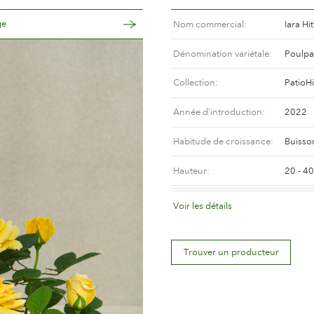
ge
Nom commercial
Iara Hit
Dénomination variétale
Poulp
Collection
PatioHi
Année d'introduction
2022
Habitude de croissance
Buisso
Hauteur
20 - 4
Coloris de la fleur
Jaune 
Voir les détails
Déscription de la fleur
Doubl
Trouver un producteur
Taille de la fleur
Entre 
Nombre de pétales
Plus d