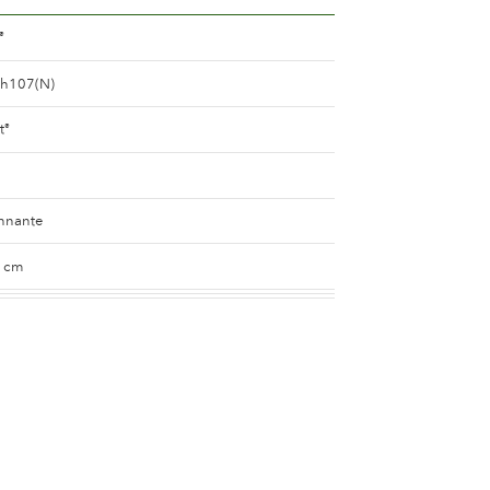
®
ah107(N)
t
®
nnante
0 cm
foncé
e
5 and 8 cm.
e 25