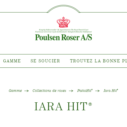
SØG PÅ DETTE SITE
MME
SE SOUCIER
TROUVEZ 
PLA
nte pour quel
Entretien des roses d'extérieur
roit ?
Entretien des roses d'intérieur
 de clématites
Entretien des clématites
ns de roses
d'extérieur
GAMME
SE SOUCIER
TROUVEZ LA BONNE P
tiana
Entretien des clématites
d'intérieur
 collections
Entretien des roses "Towne &
e de nos plantes
Country"
Gamme
Collections de roses
PatioHit
Iara Hit
®
®
IARA HIT
®