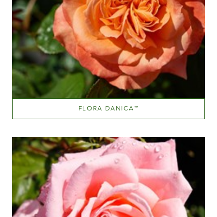
FLORA DANICA
™
Abricot mélangé (avec d'autres teintes)
Hauteur
100-150 cm