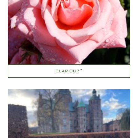
GLAMOUR
™
Rose clair
Hauteur
100-150 cm