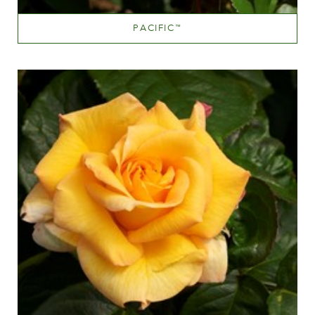
PACIFIC
™
Abricot mélangé (avec d'autres teintes)
Hauteur
100-150 cm