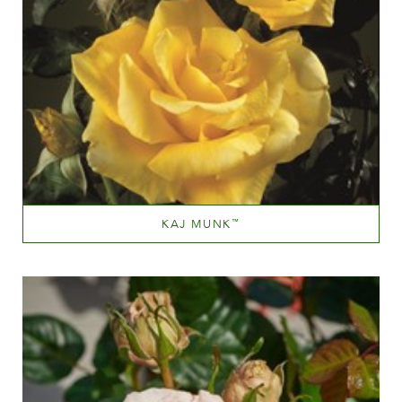
KAJ MUNK
™
Jaune moyen
Hauteur
100-150 cm