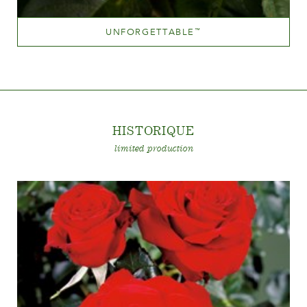
UNFORGETTABLE
™
Jaune mélangé (avec d'autres teintes)
Hauteur
100-150 cm
HISTORIQU
E
limited production