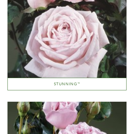
STUNNING
™
Mauve (lavande & violet)
Hauteur
100-150 cm