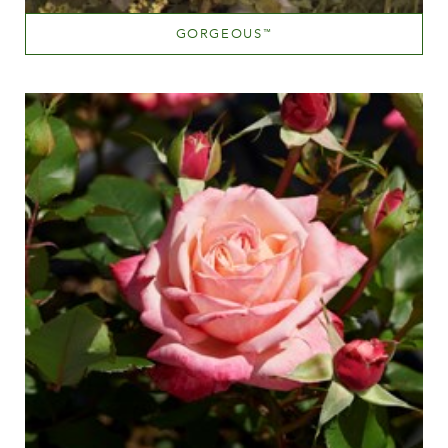
GORGEOUS
™
Rose teinté
Hauteur
100-150 cm