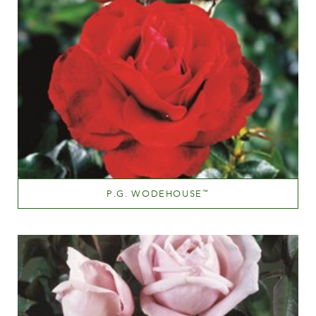
P.G. WODEHOUSE
™
Rouge foncé
Hauteur
100-150 cm