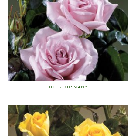
THE SCOTSMAN
™
Mauve (lavande & violet)
Hauteur
100-150 cm