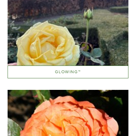
GLOWING
™
Jaune moyen
Hauteur
100-150 cm