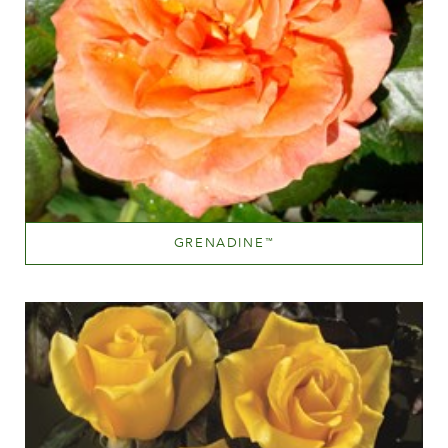
GRENADINE
™
Orange et orange mélangé (avec d'autres teintes)
Hauteur
100-150 cm