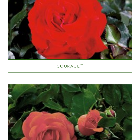
COURAGE
™
Rouge foncé
Hauteur
100-150 cm