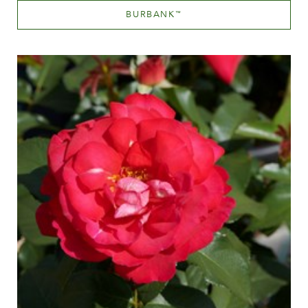
BURBANK
™
Blanc ou presque blanc
Hauteur
100-150 cm