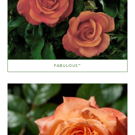
FABULOUS
™
Orange et orange mélangé (avec d'autres teintes)
Hauteur
100-150 cm