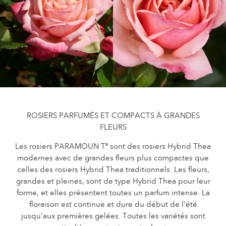
Entretien des roses d'extérieur
Nouvelles collections
Entretien des roses d'intérieur
Points de vente de nos plantes
Entretien des clématites d'extérieur
Entretien des clématites d'intérieur
SE SOUCIER
Entretien des roses "Towne & Country"
Entretien des roses d'extérieur
TROUVEZ LA BONNE PLANTE
Entretien des roses d'intérieur
Entretien des clématites d'extérieur
ROSIERS PARFUMÉS ET COMPACTS À GRANDES
Entretien des clématites d'intérieur
FLEURS
HISTOIRE
Entretien des roses "Towne & Country"
Les rosiers PARAMOUN T
sont des rosiers Hybrid Thea
®
modernes avec de grandes fleurs plus compactes que
L'histoire de Poulsen Roser A/S
TROUVEZ LA BONNE PLANTE
celles des rosiers Hybrid Thea traditionnels. Les fleurs,
grandes et pleines, sont de type Hybrid Thea pour leur
forme, et elles présentent toutes un parfum intense. La
floraison est continue et dure du début de l'été
HISTOIRE
jusqu'aux premières gelées. Toutes les variétés sont