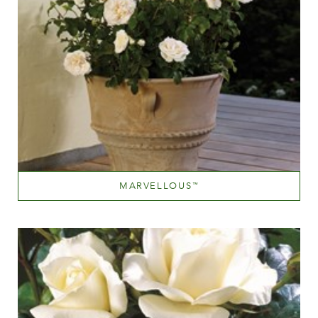
MARVELLOUS
™
Blanc ou presque blanc
Hauteur
100-150 cm