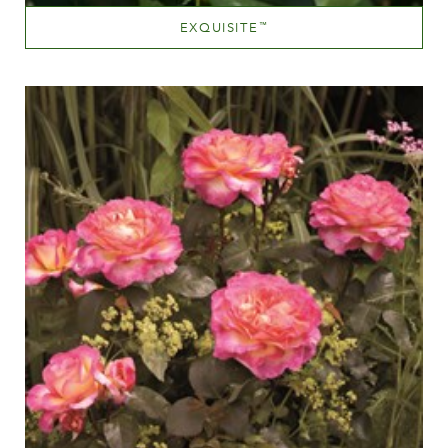
EXQUISITE
™
Rouge mélangé (teinté d'autres couleurs,jaune,orange etc.)
Hauteur
100-150 cm