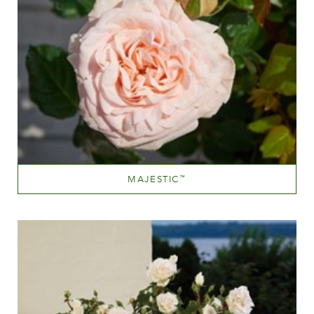
MAJESTIC
™
Rose clair
Hauteur
100-150 cm