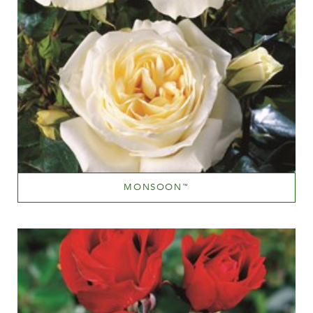
MONSOON
™
Blanc ou presque blanc
Hauteur
100-150 cm