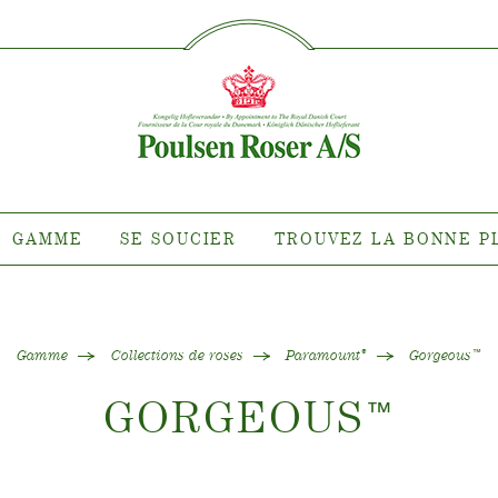
SØG PÅ DETTE SITE
MME
SE SOUCIER
TROUVEZ 
PLA
nte pour quel
Entretien des roses d'extérieur
roit ?
Entretien des roses d'intérieur
 de clématites
Entretien des clématites
ns de roses
d'extérieur
GAMME
SE SOUCIER
TROUVEZ LA BONNE P
tiana
Entretien des clématites
d'intérieur
 collections
Entretien des roses "Towne &
e de nos plantes
Country"
Gamme
Collections de roses
Paramount
Gorgeous
®
™
GORGEOUS
™