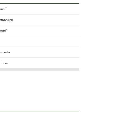
ous
™
mt009(N)
ount
®
nnante
50 cm
inté
e
10 and 15 cm.
e 25