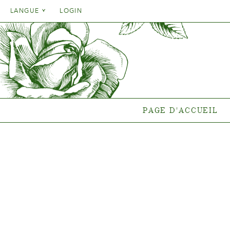
Danish
LANGUE
LOGIN
English
Danish
PAGE D'ACCUEIL
GA
French
English
German
Quelle pla
French
end
Italien
German
Collections
Spanish
Italien
Collectio
PAGE D'ACCUEIL
Spanish
Gen
Nouvelles
Points de vent
{{OBJ.PRODNAME}}
®
Salgsnavn: {{obj.ProdTradeName}}
. Sortsnavn: {{obj.ProdSegment}}.
®
MERE