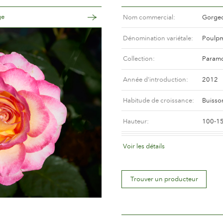
ge
Nom commercial
Gorge
Dénomination variétale
Poulp
Collection
Param
Année d'introduction
2012
Habitude de croissance
Buisso
Hauteur
100-1
Coloris de la fleur
Rose te
Voir les détails
Déscription de la fleur
Doubl
Trouver un producteur
Taille de la fleur
Entre 
Nombre de pétales
Plus d