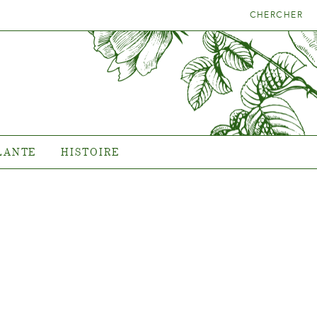
CHERCHER
LA BONNE
HISTOIRE
NTE
L'histoire de Poulsen Roser
A/S
LANTE
HISTOIRE