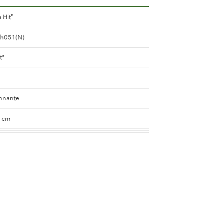
 Hit
®
ah051(N)
t
®
nnante
0 cm
ou presque blanc
e
5 and 8 cm.
e 25