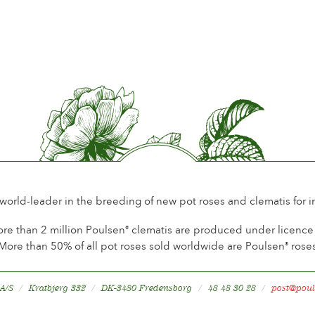
 world-leader in the breeding of new pot roses and clematis for 
re than 2 million Poulsen
clematis are produced under licence a
®
More than 50% of all pot roses sold worldwide are Poulsen
rose
®
 A/S
Kratbjerg 332
DK-3480 Fredensborg
48 48 30 28
post@poul