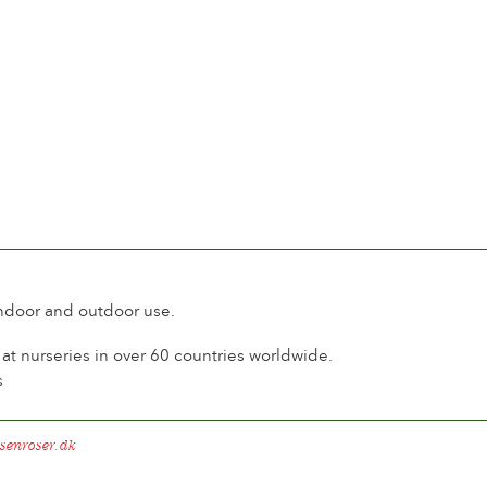
indoor and outdoor use.
t nurseries in over 60 countries worldwide.
s
senroser.dk