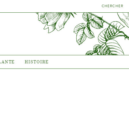
CHERCHER
LA BONNE
HISTOIRE
NTE
L'histoire de Poulsen Roser
A/S
LANTE
HISTOIRE