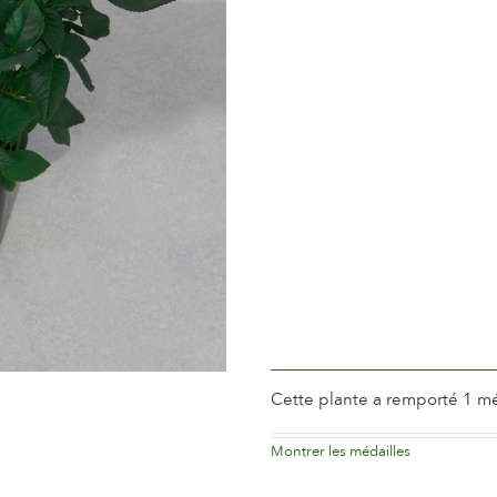
Période de floraison
Tardiv
Parfum de la fleur
Léger 
Longévité de la fleur
Plus de
Type de fleurs coupées
Une Fle
Habitude de floraison
Florai
Feuillage
Brillan
Saine de la Plante
Très sa
Résistance de la Plante
Résista
Mise à fruits
Non
Cette plante a remporté 1 mé
Montrer les médailles
1st pr
Lottum
2010
Hollan