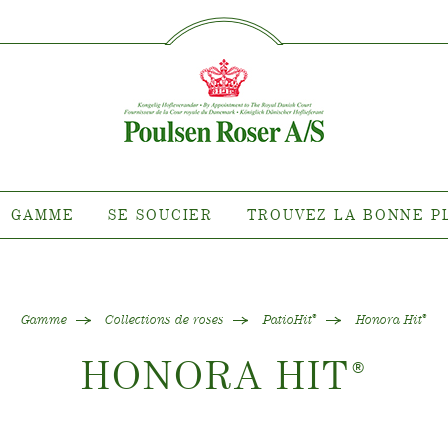
SØG PÅ DETTE SITE
MME
SE SOUCIER
TROUVEZ 
PLA
nte pour quel
Entretien des roses d'extérieur
roit ?
Entretien des roses d'intérieur
 de clématites
Entretien des clématites
ns de roses
d'extérieur
GAMME
SE SOUCIER
TROUVEZ LA BONNE P
tiana
Entretien des clématites
d'intérieur
 collections
Entretien des roses "Towne &
e de nos plantes
Country"
Gamme
Collections de roses
PatioHit
Honora Hit
®
®
HONORA HIT
®