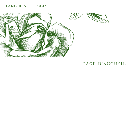
Danish
LANGUE
LOGIN
English
Danish
PAGE D'ACCUEIL
GA
French
English
German
Quelle pla
French
end
Italien
German
Collections
Spanish
Italien
Collectio
PAGE D'ACCUEIL
Spanish
Gen
Nouvelles
Points de vent
{{OBJ.PRODNAME}}
®
Salgsnavn: {{obj.ProdTradeName}}
. Sortsnavn: {{obj.ProdSegment}}.
®
MERE