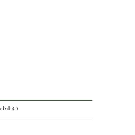
e
ou sans parfum
 28 jours
ur par tige
son contineu
t foncé
ine
nt
daille(s)
ize Beste Potroos Week van de Potroos
d