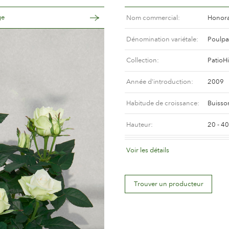
ge
Nom commercial
Honora
Dénomination variétale
Poulp
Collection
PatioHi
Année d'introduction
2009
Habitude de croissance
Buisso
Hauteur
20 - 4
Coloris de la fleur
Blanc 
Voir les détails
Déscription de la fleur
Doubl
Trouver un producteur
Taille de la fleur
Entre 
Nombre de pétales
Plus d