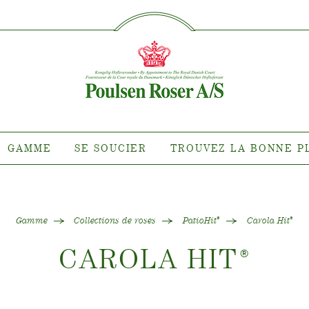
SØG PÅ DETTE SITE
MME
SE SOUCIER
TROUVEZ 
PLA
nte pour quel
Entretien des roses d'extérieur
roit ?
Entretien des roses d'intérieur
 de clématites
Entretien des clématites
ns de roses
d'extérieur
GAMME
SE SOUCIER
TROUVEZ LA BONNE P
tiana
Entretien des clématites
d'intérieur
 collections
Entretien des roses "Towne &
e de nos plantes
Country"
Gamme
Collections de roses
PatioHit
Carola Hit
®
®
CAROLA HIT
®