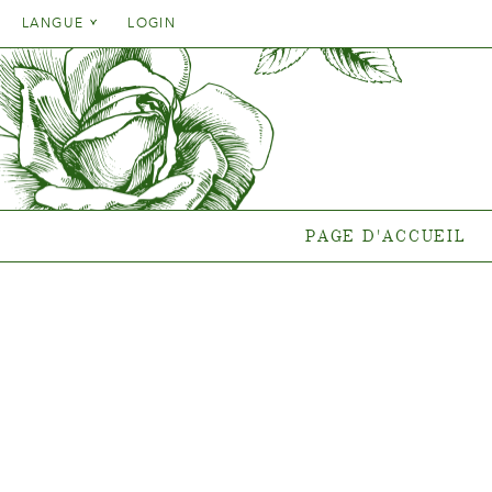
Danish
LANGUE
LOGIN
English
Danish
PAGE D'ACCUEIL
GA
French
English
German
Quelle pla
French
end
Italien
German
Collections
Spanish
Italien
Collectio
PAGE D'ACCUEIL
Spanish
Gen
Nouvelles
Points de vent
{{OBJ.PRODNAME}}
®
Salgsnavn: {{obj.ProdTradeName}}
. Sortsnavn: {{obj.ProdSegment}}.
®
MERE