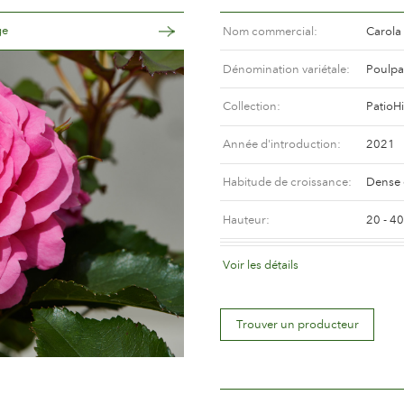
ge
Nom commercial
Carola 
Dénomination variétale
Poulp
Collection
PatioHi
Année d'introduction
2021
Habitude de croissance
Dense 
Hauteur
20 - 4
Coloris de la fleur
Rose cl
Voir les détails
Déscription de la fleur
Doubl
Trouver un producteur
Taille de la fleur
Entre 
Nombre de pétales
Plus d