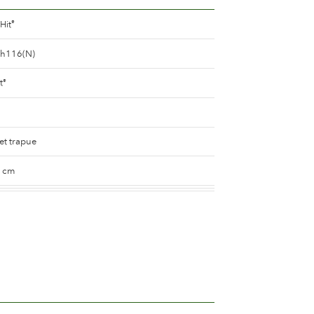
Hit
®
ah116(N)
t
®
et trapue
0 cm
air
e
8 and 10 cm.
e 25