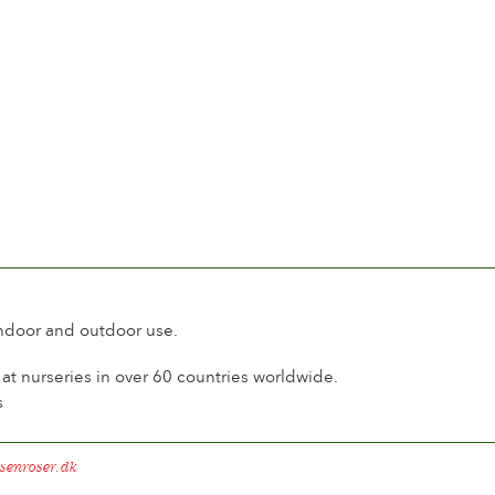
le
ou sans parfum
à 18 jours
 fleurs sur la tige
son contineu
l
ine
nt
indoor and outdoor use.
t nurseries in over 60 countries worldwide.
s
senroser.dk