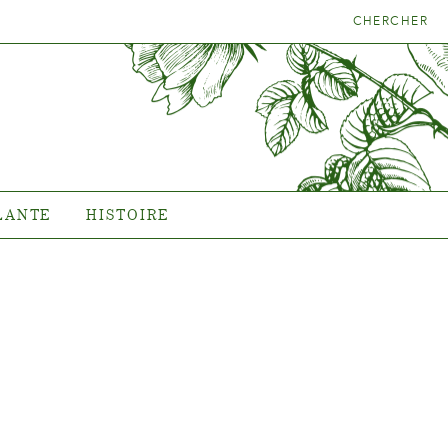
CHERCHER
LA BONNE
HISTOIRE
NTE
L'histoire de Poulsen Roser
A/S
LANTE
HISTOIRE