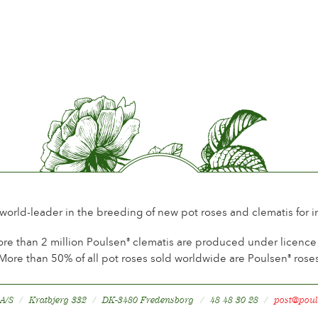
Période de floraison
Norma
Parfum de la fleur
Léger 
Longévité de la fleur
Jusqu´
Type de fleurs coupées
Plus de
Habitude de floraison
Florai
Feuillage
Norma
Saine de la Plante
Très sa
Résistance de la Plante
Résista
 world-leader in the breeding of new pot roses and clematis for 
Mise à fruits
Non
re than 2 million Poulsen
clematis are produced under licence a
®
More than 50% of all pot roses sold worldwide are Poulsen
rose
®
 A/S
Kratbjerg 332
DK-3480 Fredensborg
48 48 30 28
post@poul