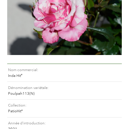
Entretien des roses d'extérieur
Nouvelles collections
Entretien des roses d'intérieur
Points de vente de nos plantes
Entretien des clématites d'extérieur
Entretien des clématites d'intérieur
SE SOUCIER
Entretien des roses "Towne & Country"
Entretien des roses d'extérieur
TROUVEZ LA BONNE PLANTE
Entretien des roses d'intérieur
Entretien des clématites d'extérieur
Nom commercial
Entretien des clématites d'intérieur
HISTOIRE
Inda Hit
®
Entretien des roses "Towne & Country"
Dénomination variétale
L'histoire de Poulsen Roser A/S
Poulpah113(N)
TROUVEZ LA BONNE PLANTE
Collection
PatioHit
®
HISTOIRE
Année d'introduction
2021