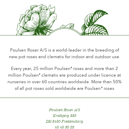
Parfum de la fleur
Parfum soutenu
Longévité de la fleur
Jusqu´à 18 jours
Type de fleurs coupées
Plus de fleurs sur la tige
Poulsen Roser A/S is a world-leader in the breeding of
new pot roses and clematis for indoor and outdoor use.
Habitude de floraison
Floraison contineu
Every year, 25 million Poulsen
roses and more than 2
®
million Poulsen
clematis are produced under licence at
®
Feuillage
nurseries in over 60 countries worldwide. More than 50%
Brillant foncé
of all pot roses sold worldwide are Poulsen
roses
®
Saine de la Plante
Très saine
Poulsen Roser A/S
Résistance de la Plante
Kratbjerg 332
Résistant
DK-3480 Fredensborg
48 48 30 28