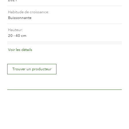
L'histoire de Poulsen Roser A/S
Habitude de croissance
Buissonnante
Hauteur
20 - 40 cm
Coloris de la fleur
Voir les détails
Rose teinté
Déscription de la fleur
Trouver un producteur
Double
Taille de la fleur
Entre 5 and 8 cm.
Nombre de pétales
Plus de 25
Période de floraison
Normale