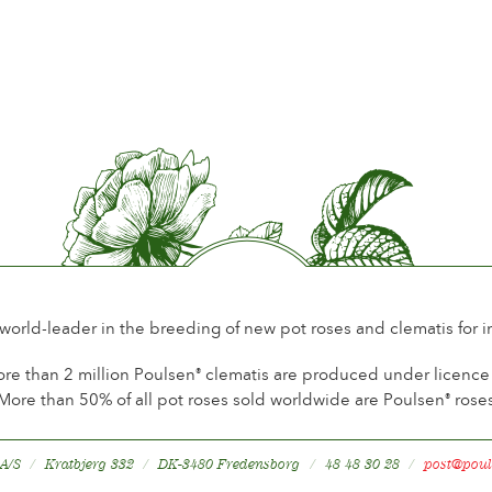
Blütezeit
Norma
Duft
Wildro
Haltbarkeit der Blüten
Bis 18
Art der Schnittblume
Mehere
Blühgewohnheit
Dauer 
Laub
Dunkel
Gesundheit
Gesun
Winterhärte
Winter
 world-leader in the breeding of new pot roses and clematis for 
Hagebuttenbildung
Nein
re than 2 million Poulsen
clematis are produced under licence a
®
More than 50% of all pot roses sold worldwide are Poulsen
rose
®
 A/S
Kratbjerg 332
DK-3480 Fredensborg
48 48 30 28
post@poul