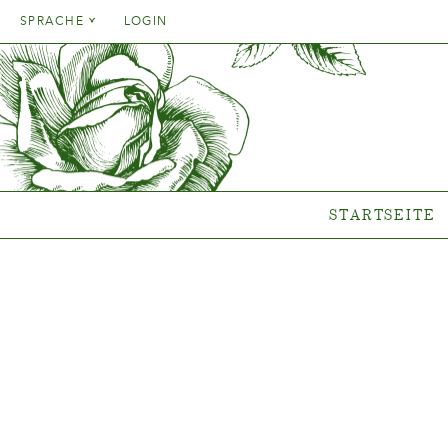
Danish
SPRACHE
LOGIN
English
Danish
STARTSEITE
SORT
French
English
German
Welche P
French
Italien
Clematis-
German
Rosen-Ko
Spanish
Italien
Gen
STARTSEITE
Spanish
Neue Ko
Wo unsere Pfl
s
{{OBJ.PRODNAME}}
®
Salgsnavn: {{obj.ProdTradeName}}
. Sortsnavn: {{obj.ProdSegment}}.
®
MERE