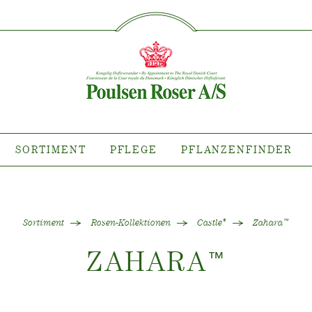
SØG PÅ DETTE SITE
IMENT
PFLEGE
PFLANZE
flanze wo?
Pflege von Freilandrosen
Kollektionen
Pflege von Zimmerrosen
llektionen
Pflege von Freilandclematis
tiana
Pflege von Zimmerclematis
SORTIMENT
PFLEGE
PFLANZENFINDER
llektionen
Pflege Ort & Land
anzen erhältlich
ind
Sortiment
Rosen-Kollektionen
Castle
Zahara
®
™
ZAHARA
™