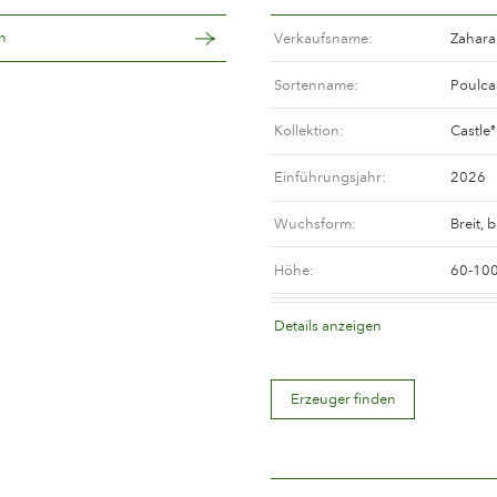
n
Verkaufsname
Zahara
Sortenname
Poulc
Kollektion
Castle
®
Einführungsjahr
2026
Wuchsform
Breit, 
Höhe
60-10
Blütenfarbe
Weiß o
Details anzeigen
Blütenbeschreibung
Gefüllt
Erzeuger finden
Blütengröße
Zwisch
Anzahl Blütenblätter
Mehr a