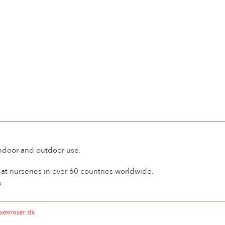
l
senduft
 Tage
 blüten auf dem Stiel
Blütede
 glänzend
d
hart
indoor and outdoor use.
t nurseries in over 60 countries worldwide.
s
senroser.dk