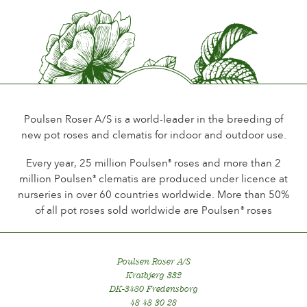
Duft
Wenig oder kein Duft
Haltbarkeit der Blüten
Bis 18 Tage
Art der Schnittblume
Mehere blüten auf dem Stiel
Poulsen Roser A/S is a world-leader in the breeding of
new pot roses and clematis for indoor and outdoor use.
Blühgewohnheit
Dauer Blütede
Every year, 25 million Poulsen
roses and more than 2
®
million Poulsen
clematis are produced under licence at
®
Laub
nurseries in over 60 countries worldwide. More than 50%
Dunkel glänzend
of all pot roses sold worldwide are Poulsen
roses
®
Gesundheit
Sehr gesund
Poulsen Roser A/S
Winterhärte
Kratbjerg 332
Sehr winterhart
DK-3480 Fredensborg
48 48 30 28