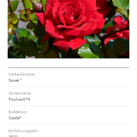
Pflege von Freilandrosen
Neue Kollektionen
Pflege von Zimmerrosen
Wo unsere Pflanzen erhältlich sind
Pflege von Freilandclematis
Pflege von Zimmerclematis
PFLEGE
Pflege Ort & Land
Pflege von Freilandrosen
PFLANZENFINDER
Pflege von Zimmerrosen
Pflege von Freilandclematis
Verkaufsname
Pflege von Zimmerclematis
GESCHICHTE
Sissek
™
Pflege Ort & Land
Sortenname
Das Unternehmen
Poulcas074
PFLANZENFINDER
Kollektion
Castle
®
GESCHICHTE
Einführungsjahr
2021