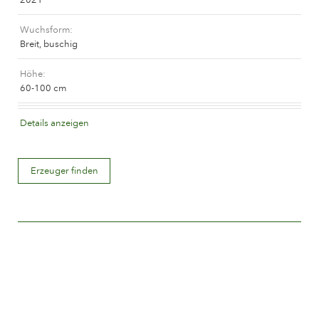
Das Unternehmen
Wuchsform
Breit, buschig
Höhe
60-100 cm
Blütenfarbe
Details anzeigen
Mittelrot
Blütenbeschreibung
Erzeuger finden
Gefüllt
Blütengröße
Zwischen 5 and 8 cm.
Anzahl Blütenblätter
Mehr als 25
Blütezeit
Normal