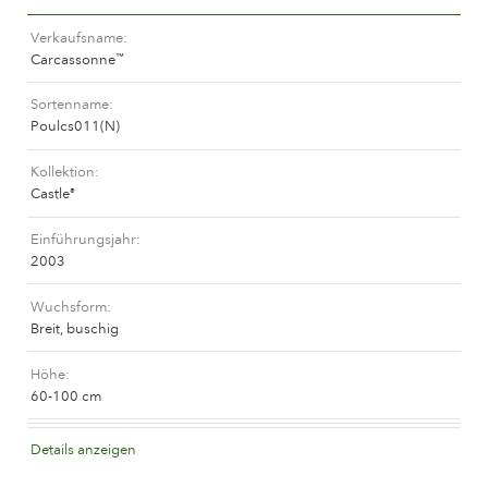
Das Unternehmen
Verkaufsname
Carcassonne
™
Sortenname
Poulcs011(N)
Kollektion
Castle
®
Einführungsjahr
2003
Wuchsform
Breit, buschig
Höhe
60-100 cm
Blütenfarbe
Details anzeigen
Aprikofarben gemischt (mit Tönen anderer Farben)