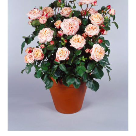
Pflege von Freilandrosen
Neue Kollektionen
Pflege von Zimmerrosen
Wo unsere Pflanzen erhältlich sind
Pflege von Freilandclematis
Pflege von Zimmerclematis
PFLEGE
Pflege Ort & Land
Pflege von Freilandrosen
PFLANZENFINDER
Pflege von Zimmerrosen
Pflege von Freilandclematis
Pflege von Zimmerclematis
GESCHICHTE
Pflege Ort & Land
Das Unternehmen
PFLANZENFINDER
GESCHICHTE