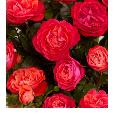
Pflege von Freilandrosen
Neue Kollektionen
Pflege von Zimmerrosen
Wo unsere Pflanzen erhältlich sind
Pflege von Freilandclematis
Pflege von Zimmerclematis
PFLEGE
Pflege Ort & Land
Pflege von Freilandrosen
PFLANZENFINDER
Pflege von Zimmerrosen
Pflege von Freilandclematis
Pflege von Zimmerclematis
GESCHICHTE
Pflege Ort & Land
Das Unternehmen
PFLANZENFINDER
GESCHICHTE