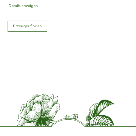
Blütenfarbe
Details anzeigen
Orangerot
Blütenbeschreibung
Erzeuger finden
Gefüllt
Blütengröße
Zwischen 8 and 10 cm.
Anzahl Blütenblätter
Mehr als 25
Blütezeit
Normal
Duft
Wenig oder kein Duft
Haltbarkeit der Blüten
Bis 10 Tage
Art der Schnittblume