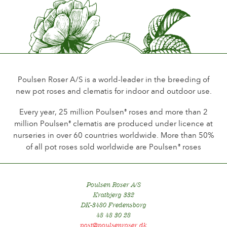
Poulsen Roser A/S is a world-leader in the breeding of
new pot roses and clematis for indoor and outdoor use.
Every year, 25 million Poulsen
roses and more than 2
®
million Poulsen
clematis are produced under licence at
®
nurseries in over 60 countries worldwide. More than 50%
of all pot roses sold worldwide are Poulsen
roses
®
Poulsen Roser A/S
Kratbjerg 332
DK-3480 Fredensborg
48 48 30 28
post@poulsenroser.dk