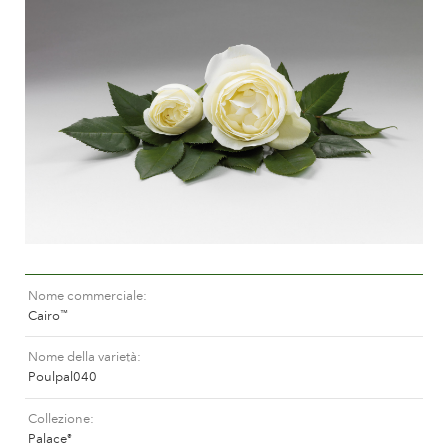
Curatura delle Rose da esterno
Nuovi collezioni
Curatura delle Rose da interno
Dovè comprare la pianta
Curatura delle Clematis da esterno
Curatura delle Clematis da interno
CURATURA
Curatura "Towne & Country"
Curatura delle Rose da esterno
TROVA LA PIANTA
Curatura delle Rose da interno
Curatura delle Clematis da esterno
Curatura delle Clematis da interno
STORIA
Curatura "Towne & Country"
Nome commerciale
La storia di Poulsen Roser A/S
Cairo
™
TROVA LA PIANTA
Nome della varietà
Poulpal040
STORIA
Collezione
Palace
®