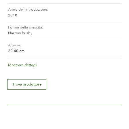
La storia di Poulsen Roser A/S
Anno dell'introduzione
2010
Forma della crescità
Narrow bushy
Altezza
20-40 cm
Colore del fiore
Mostrare dettagli
White or near white
Descrizione del fiore
Trova produttore
Double
Misura del fiore
Between 8 and 10 cm.
Quantità di petali
Between 25 and 50