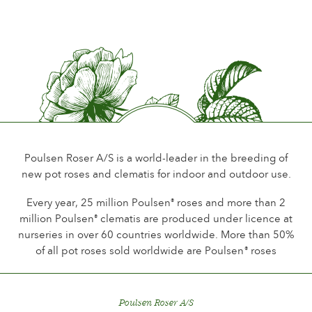
Periodo di fioritura
Late
Promfumo del fiore
Little or no scent
Durata del fiore
Up to 18 days
Tipo di fiore reciso
Single flower stem
Poulsen Roser A/S is a world-leader in the breeding of
new pot roses and clematis for indoor and outdoor use.
Tipo di fioritura
Continuous flowering
Every year, 25 million Poulsen
roses and more than 2
®
million Poulsen
clematis are produced under licence at
®
Fogliame
nurseries in over 60 countries worldwide. More than 50%
Dark shining
of all pot roses sold worldwide are Poulsen
roses
®
Sanità della pianta
Very healthy
Poulsen Roser A/S