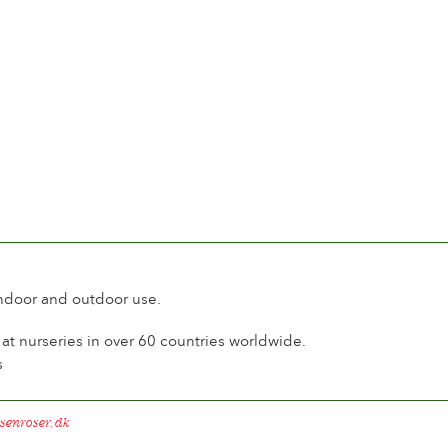
le
ou sans parfum
à 18 jours
 fleurs sur la tige
son contineu
t foncé
indoor and outdoor use.
t nurseries in over 60 countries worldwide.
s
senroser.dk