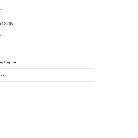
™
r127(N)
®
et trapue
0 cm
air
e
5 and 8 cm.
e 25