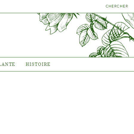
CHERCHER
LA BONNE
HISTOIRE
NTE
L'histoire de Poulsen Roser
A/S
LANTE
HISTOIRE