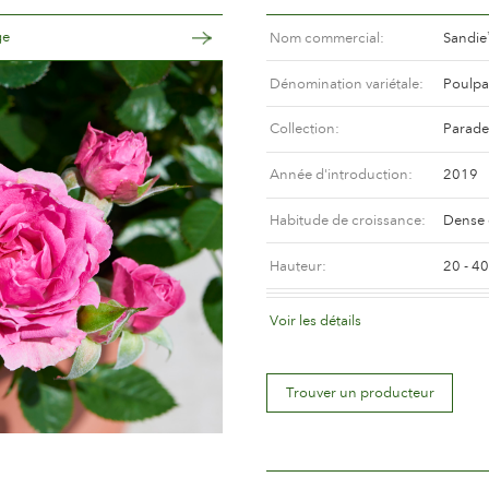
ge
Nom commercial
Sandie
Dénomination variétale
Poulpa
Collection
Parade
Année d'introduction
2019
Habitude de croissance
Dense 
Hauteur
20 - 4
Coloris de la fleur
Rose cl
Voir les détails
Déscription de la fleur
Doubl
Trouver un producteur
Taille de la fleur
Entre 
Nombre de pétales
Plus d