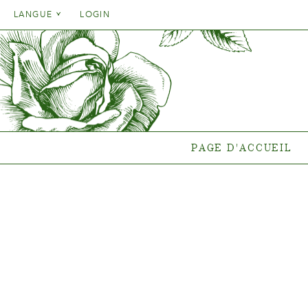
Danish
LANGUE
LOGIN
English
Danish
PAGE D'ACCUEIL
GA
French
English
German
Quelle pla
French
end
Italien
German
Collections
Spanish
Italien
Collectio
PAGE D'ACCUEIL
Spanish
Gen
Nouvelles
Points de vent
{{OBJ.PRODNAME}}
®
Salgsnavn: {{obj.ProdTradeName}}
. Sortsnavn: {{obj.ProdSegment}}.
®
MERE