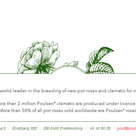
Période de floraison
Norma
Parfum de la fleur
Léger 
Longévité de la fleur
Jusqu´
Type de fleurs coupées
Plus de
Habitude de floraison
Florai
Feuillage
Brillan
Saine de la Plante
Saine
 world-leader in the breeding of new pot roses and clematis for 
re than 2 million Poulsen
clematis are produced under licence a
®
More than 50% of all pot roses sold worldwide are Poulsen
rose
®
 A/S
Kratbjerg 332
DK-3480 Fredensborg
48 48 30 28
post@poul