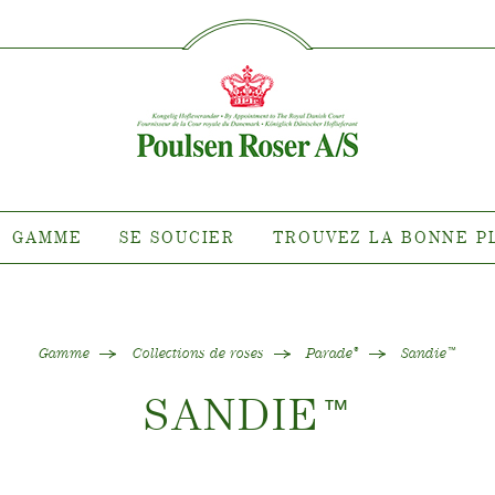
SØG PÅ DETTE SITE
MME
SE SOUCIER
TROUVEZ 
PLA
nte pour quel
Entretien des roses d'extérieur
roit ?
Entretien des roses d'intérieur
 de clématites
Entretien des clématites
ns de roses
d'extérieur
GAMME
SE SOUCIER
TROUVEZ LA BONNE P
tiana
Entretien des clématites
d'intérieur
 collections
Entretien des roses "Towne &
e de nos plantes
Country"
Gamme
Collections de roses
Parade
Sandie
®
™
SANDIE
™