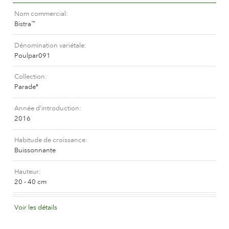
L'histoire de Poulsen Roser A/S
Nom commercial
Bistra
™
Dénomination variétale
Poulpar091
Collection
Parade
®
Année d'introduction
2016
Habitude de croissance
Buissonnante
Hauteur
20 - 40 cm
Coloris de la fleur
Voir les détails
Abricot mélangé (avec d'autres teintes)