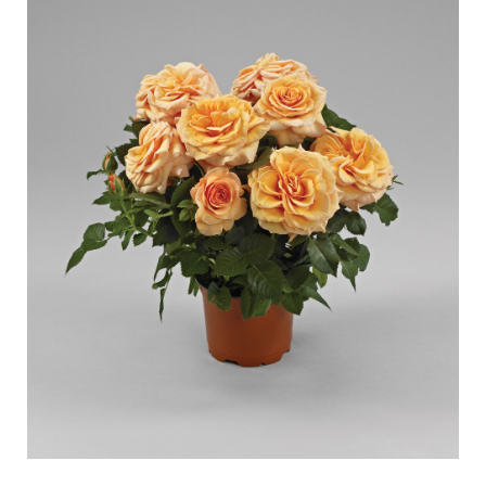
Entretien des roses d'extérieur
Nouvelles collections
Entretien des roses d'intérieur
Points de vente de nos plantes
Entretien des clématites d'extérieur
Entretien des clématites d'intérieur
SE SOUCIER
Entretien des roses "Towne & Country"
Entretien des roses d'extérieur
TROUVEZ LA BONNE PLANTE
Entretien des roses d'intérieur
Entretien des clématites d'extérieur
Entretien des clématites d'intérieur
HISTOIRE
Entretien des roses "Towne & Country"
L'histoire de Poulsen Roser A/S
TROUVEZ LA BONNE PLANTE
HISTOIRE