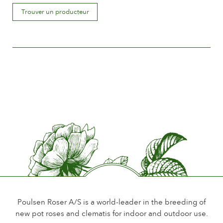
Déscription de la fleur
Trouver un producteur
Double
Taille de la fleur
Entre 5 and 8 cm.
Nombre de pétales
Plus de 25
Période de floraison
Normale
Parfum de la fleur
Léger ou sans parfum
Longévité de la fleur
Jusqu´à 18 jours
Type de fleurs coupées
Plus de fleurs sur la tige
Poulsen Roser A/S is a world-leader in the breeding of
new pot roses and clematis for indoor and outdoor use.
Habitude de floraison