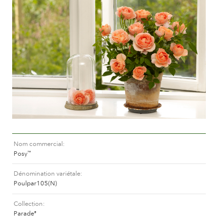
Entretien des roses d'extérieur
Nouvelles collections
Entretien des roses d'intérieur
Points de vente de nos plantes
Entretien des clématites d'extérieur
Entretien des clématites d'intérieur
SE SOUCIER
Entretien des roses "Towne & Country"
Entretien des roses d'extérieur
TROUVEZ LA BONNE PLANTE
Entretien des roses d'intérieur
Entretien des clématites d'extérieur
Entretien des clématites d'intérieur
HISTOIRE
Entretien des roses "Towne & Country"
Nom commercial
L'histoire de Poulsen Roser A/S
Posy
™
TROUVEZ LA BONNE PLANTE
Dénomination variétale
Poulpar105(N)
HISTOIRE
Collection
Parade
®