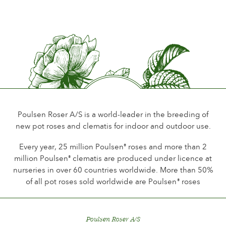
Période de floraison
Normale
Parfum de la fleur
Léger ou sans parfum
Longévité de la fleur
Jusqu´à 18 jours
Type de fleurs coupées
Plus de fleurs sur la tige
Poulsen Roser A/S is a world-leader in the breeding of
new pot roses and clematis for indoor and outdoor use.
Habitude de floraison
Floraison contineu
Every year, 25 million Poulsen
roses and more than 2
®
million Poulsen
clematis are produced under licence at
®
Feuillage
nurseries in over 60 countries worldwide. More than 50%
Normal
of all pot roses sold worldwide are Poulsen
roses
®
Saine de la Plante
Très saine
Poulsen Roser A/S