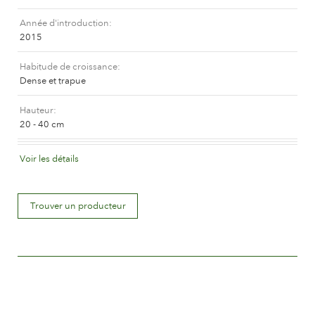
L'histoire de Poulsen Roser A/S
Année d'introduction
2015
Habitude de croissance
Dense et trapue
Hauteur
20 - 40 cm
Coloris de la fleur
Voir les détails
Abricot mélangé (avec d'autres teintes)
Déscription de la fleur
Trouver un producteur
Double
Taille de la fleur
Entre 5 and 8 cm.
Nombre de pétales
Plus de 25