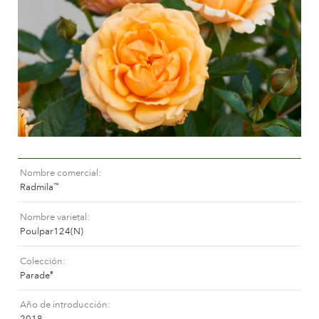
Cuidados para rosas de exterior
Nuevas colecciones
Cuidados para rosas de interior
Donde comprar nuestras plantas
Cuidados para clematis de exterior
Cuidados para clematis de interior
CUIDADOS
Cuidar un “Towne & Contry”
Cuidados para rosas de exterior
ENCUENTRA LA PLANTA ADECUADA
Cuidados para rosas de interior
Cuidados para clematis de exterior
Nombre comercial
Cuidados para clematis de interior
HISTORIA
Radmila
™
Cuidar un “Towne & Contry”
Nombre varietal
La compañía
Poulpar124(N)
ENCUENTRA LA PLANTA ADECUADA
Colección
Parade
®
HISTORIA
Año de introducción
2018