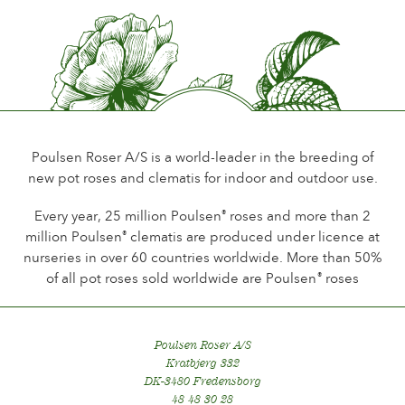
Perfume de la flor
Little or no scent
Durabilidad de las flores
Up to 18 days
Tipo de flor cortada
Spray
Poulsen Roser A/S is a world-leader in the breeding of
new pot roses and clematis for indoor and outdoor use.
Hábito de floración
Continuous flowering
Every year, 25 million Poulsen
roses and more than 2
®
million Poulsen
clematis are produced under licence at
®
Follaje
nurseries in over 60 countries worldwide. More than 50%
Dark shining
of all pot roses sold worldwide are Poulsen
roses
®
Salud de la planta
Healthy
Poulsen Roser A/S
Kratbjerg 332
DK-3480 Fredensborg
48 48 30 28