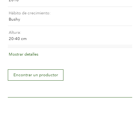
La compañía
Hábito de crecimiento
Bushy
Altura
20-40 cm
Color de la flor
Mostrar detalles
Orange and orange blend (with tones of other hues)
Descripción de la flor
Encontrar un productor
Double
Tamaño de la flor
Between 5 and 8 cm.
Número de pétalos
Between 25 and 50
Periodo de floración
Early