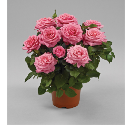
Cuidados para rosas de exterior
Nuevas colecciones
Cuidados para rosas de interior
Donde comprar nuestras plantas
Cuidados para clematis de exterior
Cuidados para clematis de interior
CUIDADOS
Cuidar un “Towne & Contry”
Cuidados para rosas de exterior
ENCUENTRA LA PLANTA ADECUADA
Cuidados para rosas de interior
Cuidados para clematis de exterior
Cuidados para clematis de interior
HISTORIA
Cuidar un “Towne & Contry”
La compañía
ENCUENTRA LA PLANTA ADECUADA
HISTORIA