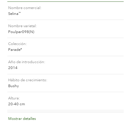
La compañía
Nombre comercial
Selina
™
Nombre varietal
Poulpar098(N)
Colección
Parade
®
Año de introducción
2014
Hábito de crecimiento
Bushy
Altura
20-40 cm
Color de la flor
Mostrar detalles
Light pink