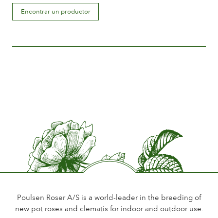
Descripción de la flor
Encontrar un productor
Double
Tamaño de la flor
Between 5 and 8 cm.
Número de pétalos
Between 25 and 50
Periodo de floración
Normal
Perfume de la flor
Little or no scent
Durabilidad de las flores
Up to 28 days
Tipo de flor cortada
Single flower stem
Poulsen Roser A/S is a world-leader in the breeding of
new pot roses and clematis for indoor and outdoor use.
Hábito de floración