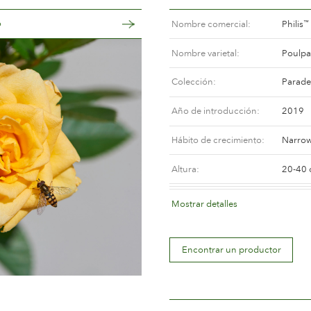
o
Nombre comercial
Philis
™
Nombre varietal
Poulpa
Colección
Parade
Año de introducción
2019
Hábito de crecimiento
Narrow
Altura
20-40
Color de la flor
Medium
Mostrar detalles
Descripción de la flor
Semi-d
Encontrar un productor
Tamaño de la flor
Less t
Número de pétalos
Betwee