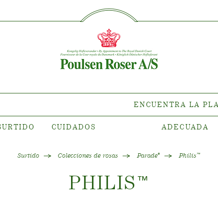
SØG PÅ DETTE SITE
TIDO
CUIDADOS
ENCUEN
PLANTA 
de la planta
Cuidados para rosas de
exterior
s de clematis
Cuidados para rosas de
es de rosas
interior
tiana
ENCUENTRA LA PL
Cuidados para clematis de
olecciones
exterior
SURTIDO
CUIDADOS
ADECUADA
rar nuestras
Cuidados para clematis de
antas
interior
Cuidar un “Towne & Contry”
Surtido
Colecciones de rosas
Parade
Philis
®
™
PHILIS
™