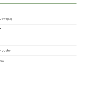
r123(N)
®
 bushy
 cm
 yellow
ouble
han 5 cm.
n 15 and 25