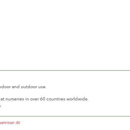
l
or no scent
10 days
uous flowering
l
y
indoor and outdoor use.
t nurseries in over 60 countries worldwide.
s
senroser.dk