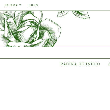
Danish
IDIOMA
LOGIN
English
Danish
PÁGINA DE INICIO
SUR
French
English
German
Ubicación 
French
Italien
Coleccione
German
Coleccion
Spanish
Italien
Gen
Spanish
Nuevas c
PÁGINA DE INICIO
Donde comp
pl
{{OBJ.PRODNAME}}
®
Salgsnavn: {{obj.ProdTradeName}}
. Sortsnavn: {{obj.ProdSegment}}.
®
MERE