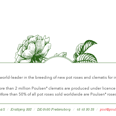
Periodo de floración
Norma
Perfume de la flor
Little 
Durabilidad de las flores
Up to 
Tipo de flor cortada
Spray
Hábito de floración
Contin
Follaje
Norma
Salud de la planta
Health
 world-leader in the breeding of new pot roses and clematis for 
re than 2 million Poulsen
clematis are produced under licence a
®
More than 50% of all pot roses sold worldwide are Poulsen
rose
®
 A/S
Kratbjerg 332
DK-3480 Fredensborg
48 48 30 28
post@poul