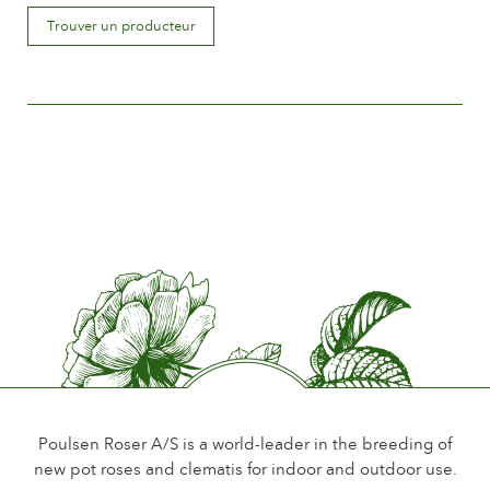
Synonyme(USA)
Trouver un producteur
Burbank Cover
®
Coloris de la fleur
Rouge foncé
Déscription de la fleur
Demi-double
Taille de la fleur
Entre 5 and 8 cm.
Nombre de pétales
Moins de 15
Période de floraison
Normale
Parfum de la fleur
Léger ou sans parfum
Poulsen Roser A/S is a world-leader in the breeding of
new pot roses and clematis for indoor and outdoor use.
Longévité de la fleur