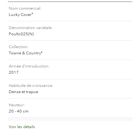
L'histoire de Poulsen Roser A/S
Nom commercial
Lucky Cover
®
Dénomination variétale
Poultc025(N)
Collection
Towne & Country
®
Année d'introduction
2017
Habitude de croissance
Dense et trapue
Hauteur
20 - 40 cm
Synonyme(Canada)
Voir les détails
Burbank Cover
®