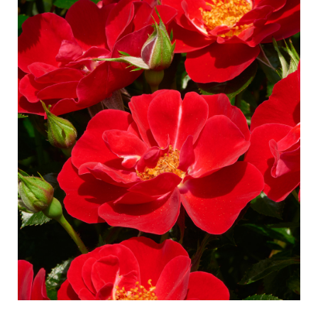
Entretien des roses d'extérieur
Nouvelles collections
Entretien des roses d'intérieur
Points de vente de nos plantes
Entretien des clématites d'extérieur
Entretien des clématites d'intérieur
SE SOUCIER
Entretien des roses "Towne & Country"
Entretien des roses d'extérieur
TROUVEZ LA BONNE PLANTE
Entretien des roses d'intérieur
Entretien des clématites d'extérieur
Entretien des clématites d'intérieur
HISTOIRE
Entretien des roses "Towne & Country"
L'histoire de Poulsen Roser A/S
TROUVEZ LA BONNE PLANTE
HISTOIRE