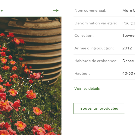
ge
Nom commercial
More C
Dénomination variétale
Poultc
Collection
Towne 
Année d'introduction
2012
Habitude de croissance
Dense 
Hauteur
40-60
Synonyme(Canada)
Luray 
Voir les détails
Synonyme(USA)
Luray 
Trouver un producteur
Coloris de la fleur
Orange
Déscription de la fleur
Demi-d