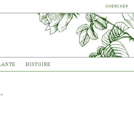
CHERCHER
LA BONNE
HISTOIRE
NTE
L'histoire de Poulsen Roser
A/S
LANTE
HISTOIRE
r
®