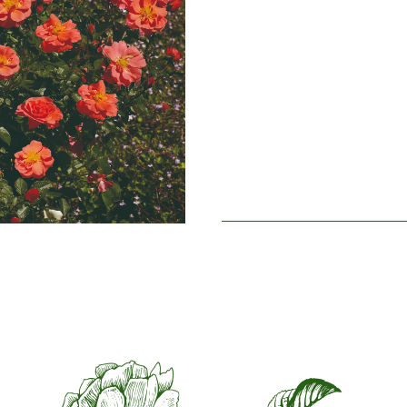
Taille de la fleur
Entre 
Nombre de pétales
Entre 1
Période de floraison
Norma
Parfum de la fleur
Léger 
Longévité de la fleur
Jusqu´
Type de fleurs coupées
Plus de
Habitude de floraison
Florai
Utilisation comme fleur coupée
Feuillage
Brillan
Saine de la Plante
Très sa
Résistance de la Plante
Très ré