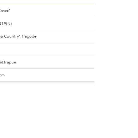
over
®
019(N)
& Country
, Pagode
®
et trapue
 cm
Cover
®
Cover
®
 et orange mélangé (avec d'autres teintes)
ouble