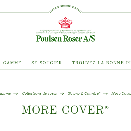
SØG PÅ DETTE SITE
MME
SE SOUCIER
TROUVEZ 
PLA
nte pour quel
Entretien des roses d'extérieur
roit ?
Entretien des roses d'intérieur
 de clématites
Entretien des clématites
ns de roses
d'extérieur
GAMME
SE SOUCIER
TROUVEZ LA BONNE P
tiana
Entretien des clématites
d'intérieur
 collections
Entretien des roses "Towne &
e de nos plantes
Country"
Gamme
Collections de roses
Towne & Country
More Cove
®
MORE COVER
®