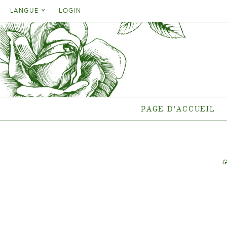
Danish
LANGUE
LOGIN
English
Danish
PAGE D'ACCUEIL
GA
French
English
German
Quelle pla
French
end
Italien
German
Collections
Spanish
Italien
Collectio
PAGE D'ACCUEIL
Spanish
Gen
Nouvelles
Points de vent
{{OBJ.PRODNAME}}
®
Salgsnavn: {{obj.ProdTradeName}}
. Sortsnavn: {{obj.ProdSegment}}.
®
MERE