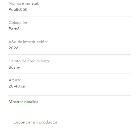
Cuidados para rosas de exterior
Nombre varietal
Nuevas colecciones
Poulty050
Cuidados para rosas de interior
Donde comprar nuestras plantas
Cuidados para clematis de exterior
Colección
Cuidados para clematis de interior
Party
®
CUIDADOS
Cuidar un “Towne & Contry”
Año de introducción
2026
Cuidados para rosas de exterior
ENCUENTRA LA PLANTA ADECUADA
Cuidados para rosas de interior
Hábito de crecimiento
Cuidados para clematis de exterior
Bushy
Cuidados para clematis de interior
Altura
HISTORIA
Cuidar un “Towne & Contry”
20-40 cm
La compañía
Color de la flor
Mostrar detalles
ENCUENTRA LA PLANTA ADECUADA
Orange and orange blend (with tones of other hues)
Descripción de la flor
Encontrar un productor
Double
HISTORIA
Tamaño de la flor