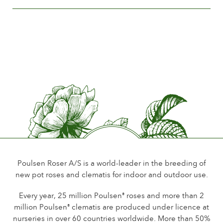
Less than 5 cm.
La compañía
Número de pétalos
Between 25 and 50
Periodo de floración
Normal
Perfume de la flor
Little or no scent
Durabilidad de las flores
Up to 18 days
Tipo de flor cortada
Spray
Poulsen Roser A/S is a world-leader in the breeding of
new pot roses and clematis for indoor and outdoor use.
Hábito de floración
Continuous flowering
Every year, 25 million Poulsen
roses and more than 2
®
million Poulsen
clematis are produced under licence at
®
Follaje
nurseries in over 60 countries worldwide. More than 50%
Dark shining